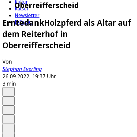
Kultur
Oberreifferscheid
Rätsel
Newsletter
Erntedank
Holzpferd als Altar auf
E-Paper
dem Reiterhof in
Oberreifferscheid
Von
Stephan Everling
26.09.2022, 19:37 Uhr
3 min
Auf Google bevorzugen
Anhören
Schrift
Merken
Drucken
Teilen