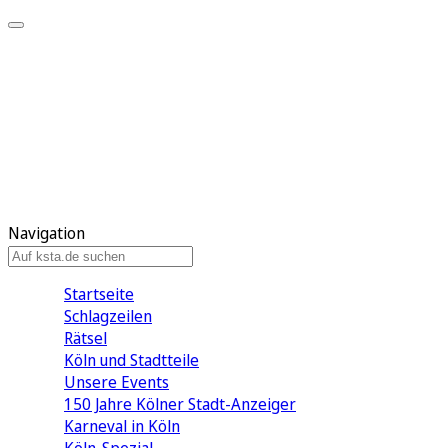
Mein KStA
Meine Artikel
Meine Region
Meine Newsletter
Mein KStA PLUS
Mein E-Paper
Navigation
Startseite
Schlagzeilen
Rätsel
Köln und Stadtteile
Unsere Events
150 Jahre Kölner Stadt-Anzeiger
Karneval in Köln