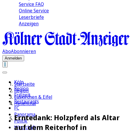
Service FAQ
Online Service
Leserbriefe
Anzeigen
Abo
Abonnieren
Anmelden
Köln
Startseite
Region
Region
Freizeit
Euskirchen & Eifel
Restaurants
Hellenthal
FC
Panorama
Erntedank: Holzpferd als Altar
Politik
auf dem Reiterhof in
Wirtschaft