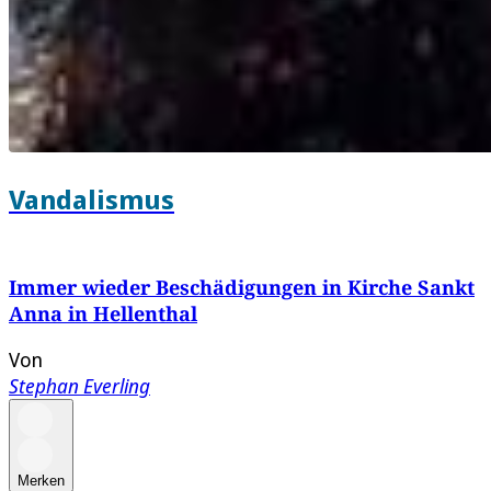
Vandalismus
Immer wieder Beschädigungen in Kirche Sankt
Anna in Hellenthal
Von
Stephan Everling
Merken