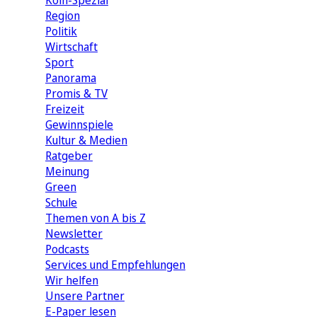
Köln-Spezial
Region
Politik
Wirtschaft
Sport
Panorama
Promis & TV
Freizeit
Gewinnspiele
Kultur & Medien
Ratgeber
Meinung
Green
Schule
Themen von A bis Z
Newsletter
Podcasts
Services und Empfehlungen
Wir helfen
Unsere Partner
E-Paper lesen