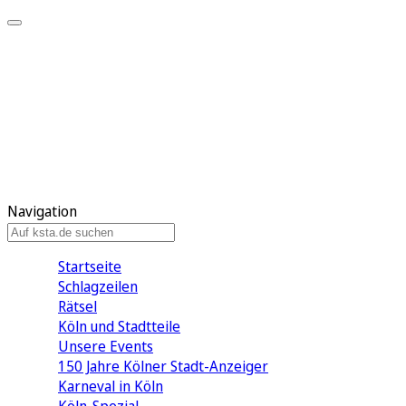
Mein KStA
Meine Artikel
Meine Region
Meine Newsletter
Mein KStA PLUS
Mein E-Paper
Navigation
Startseite
Schlagzeilen
Rätsel
Köln und Stadtteile
Unsere Events
150 Jahre Kölner Stadt-Anzeiger
Karneval in Köln