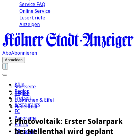
Service FAQ
Online Service
Leserbriefe
Anzeigen
Abo
Abonnieren
Anmelden
Köln
Startseite
Region
Region
Freizeit
Euskirchen & Eifel
Restaurants
Hellenthal
FC
Panorama
Photovoltaik: Erster Solarpark
Politik
bei Hellenthal wird geplant
Wirtschaft