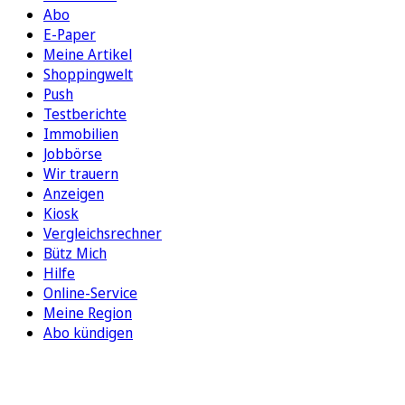
Abo
E-Paper
Meine Artikel
Shoppingwelt
Push
Testberichte
Immobilien
Jobbörse
Wir trauern
Anzeigen
Kiosk
Vergleichsrechner
Bütz Mich
Hilfe
Online-Service
Meine Region
Abo kündigen
FOLGEN SIE UNS
ENTDECKEN SIE UNSERE APP