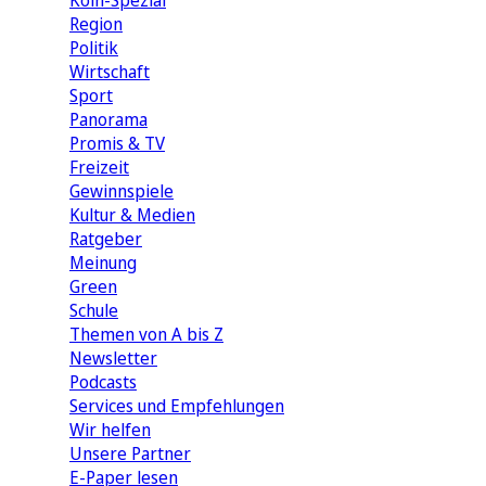
Köln-Spezial
Region
Politik
Wirtschaft
Sport
Panorama
Promis & TV
Freizeit
Gewinnspiele
Kultur & Medien
Ratgeber
Meinung
Green
Schule
Themen von A bis Z
Newsletter
Podcasts
Services und Empfehlungen
Wir helfen
Unsere Partner
E-Paper lesen