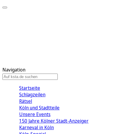
Mein KStA
Meine Artikel
Meine Region
Meine Newsletter
Mein KStA PLUS
Mein E-Paper
Navigation
Startseite
Schlagzeilen
Rätsel
Köln und Stadtteile
Unsere Events
150 Jahre Kölner Stadt-Anzeiger
Karneval in Köln