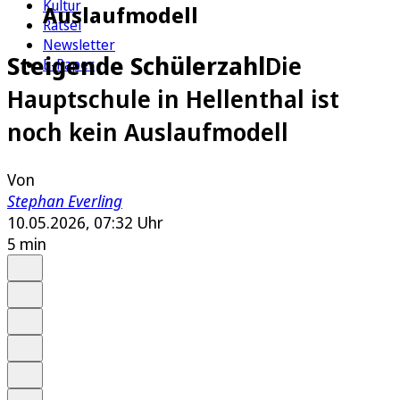
Kultur
Auslaufmodell
Rätsel
Newsletter
Steigende Schülerzahl
Die
E-Paper
Hauptschule in Hellenthal ist
noch kein Auslaufmodell
Von
Stephan Everling
10.05.2026, 07:32 Uhr
5 min
Auf Google bevorzugen
Anhören
Schrift
Merken
Drucken
Teilen