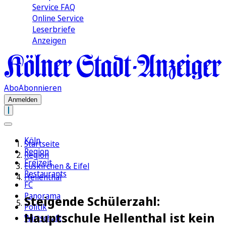
Service FAQ
Online Service
Leserbriefe
Anzeigen
Abo
Abonnieren
Anmelden
Köln
Startseite
Region
Region
Freizeit
Euskirchen & Eifel
Restaurants
Hellenthal
FC
Panorama
Steigende Schülerzahl:
Politik
Hauptschule Hellenthal ist kein
Wirtschaft