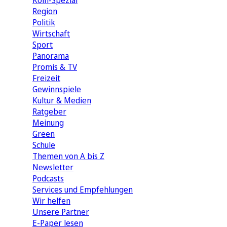
Köln-Spezial
Region
Politik
Wirtschaft
Sport
Panorama
Promis & TV
Freizeit
Gewinnspiele
Kultur & Medien
Ratgeber
Meinung
Green
Schule
Themen von A bis Z
Newsletter
Podcasts
Services und Empfehlungen
Wir helfen
Unsere Partner
E-Paper lesen