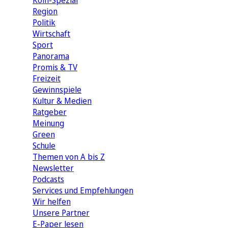
Köln-Spezial
Region
Politik
Wirtschaft
Sport
Panorama
Promis & TV
Freizeit
Gewinnspiele
Kultur & Medien
Ratgeber
Meinung
Green
Schule
Themen von A bis Z
Newsletter
Podcasts
Services und Empfehlungen
Wir helfen
Unsere Partner
E-Paper lesen