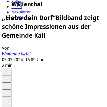
Kultur
Wallenthal
Rätsel
Newsletter
„Liebe dein Dorf“
Bildband zeigt
E-Paper
schöne Impressionen aus der
Gemeinde Kall
Von
Wolfgang Kirfel
05.03.2024, 16:09 Uhr
2 min
Auf Google bevorzugen
Anhören
Schrift
Merken
Drucken
Teilen