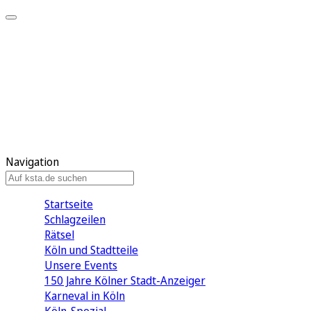
Mein KStA
Meine Artikel
Meine Region
Meine Newsletter
Mein KStA PLUS
Mein E-Paper
Navigation
Startseite
Schlagzeilen
Rätsel
Köln und Stadtteile
Unsere Events
150 Jahre Kölner Stadt-Anzeiger
Karneval in Köln