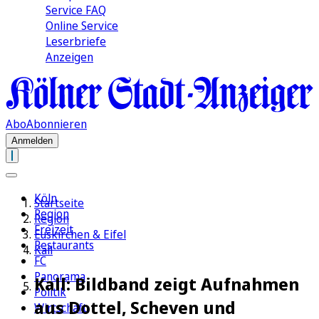
Service FAQ
Online Service
Leserbriefe
Anzeigen
Abo
Abonnieren
Anmelden
Köln
Startseite
Region
Region
Freizeit
Euskirchen & Eifel
Restaurants
Kall
FC
Panorama
Kall: Bildband zeigt Aufnahmen
Politik
aus Dottel, Scheven und
Wirtschaft