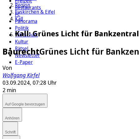
Freizeit
Region
Restaurants
Euskirchen & Eifel
FC
Kall
Panorama
Politik
Kall: Grünes Licht für Bankzent
Wirtschaft
Kultur
Rätsel
Baurecht
Grünes Licht für Bankze
Newsletter
E-Paper
Von
Wolfgang Kirfel
03.09.2024, 07:28 Uhr
2 min
Auf Google bevorzugen
Anhören
Schrift