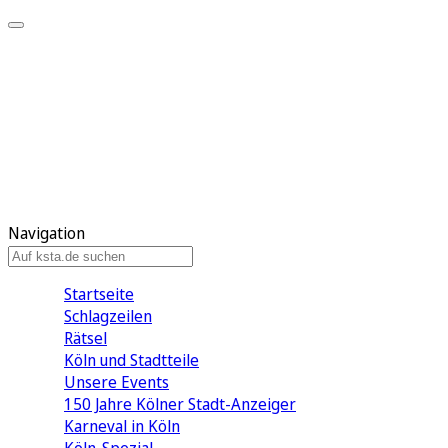
Mein KStA
Meine Artikel
Meine Region
Meine Newsletter
Mein KStA PLUS
Mein E-Paper
Navigation
Startseite
Schlagzeilen
Rätsel
Köln und Stadtteile
Unsere Events
150 Jahre Kölner Stadt-Anzeiger
Karneval in Köln