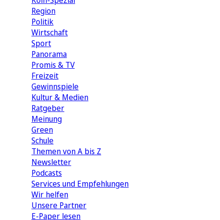
Köln-Spezial
Region
Politik
Wirtschaft
Sport
Panorama
Promis & TV
Freizeit
Gewinnspiele
Kultur & Medien
Ratgeber
Meinung
Green
Schule
Themen von A bis Z
Newsletter
Podcasts
Services und Empfehlungen
Wir helfen
Unsere Partner
E-Paper lesen