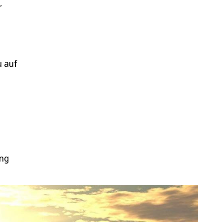
r
 auf
ung