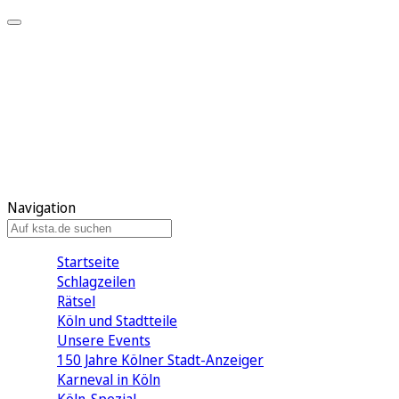
Mein KStA
Meine Artikel
Meine Region
Meine Newsletter
Mein KStA PLUS
Mein E-Paper
Navigation
Startseite
Schlagzeilen
Rätsel
Köln und Stadtteile
Unsere Events
150 Jahre Kölner Stadt-Anzeiger
Karneval in Köln