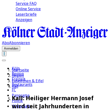
Service FAQ
Online Service
Leserbriefe
Anzeigen
Abo
Abonnieren
Anmelden
Köln
Startseite
Region
Region
Freizeit
Euskirchen & Eifel
Restaurants
Kall
FC
Panorama
Kall: Heiliger Hermann Josef
Politik
wird seit Jahrhunderten in
Wirtschaft