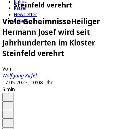
Kultur
Steinfeld verehrt
Rätsel
Newsletter
Viele Geheimnisse
Heiliger
E-Paper
Hermann Josef wird seit
Jahrhunderten im Kloster
Steinfeld verehrt
Von
Wolfgang Kirfel
17.05.2023, 10:08 Uhr
5 min
Auf Google bevorzugen
Anhören
Schrift
Merken