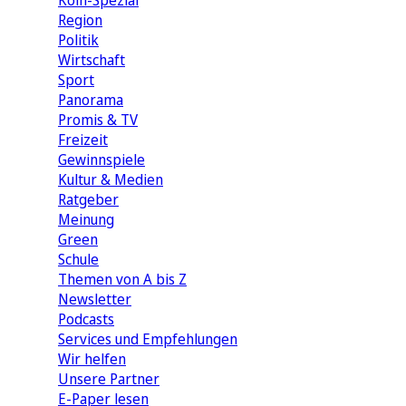
Köln-Spezial
Region
Politik
Wirtschaft
Sport
Panorama
Promis & TV
Freizeit
Gewinnspiele
Kultur & Medien
Ratgeber
Meinung
Green
Schule
Themen von A bis Z
Newsletter
Podcasts
Services und Empfehlungen
Wir helfen
Unsere Partner
E-Paper lesen