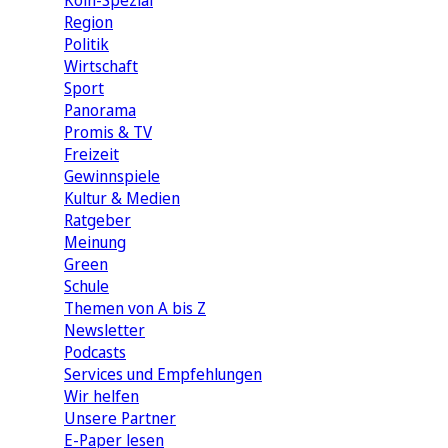
Köln-Spezial
Region
Politik
Wirtschaft
Sport
Panorama
Promis & TV
Freizeit
Gewinnspiele
Kultur & Medien
Ratgeber
Meinung
Green
Schule
Themen von A bis Z
Newsletter
Podcasts
Services und Empfehlungen
Wir helfen
Unsere Partner
E-Paper lesen