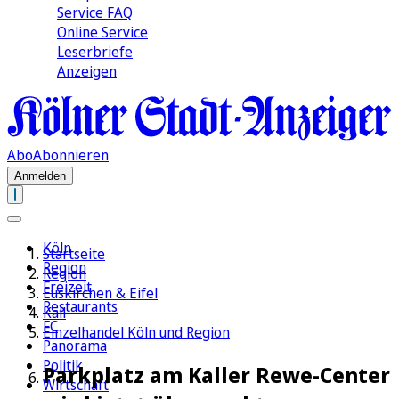
Service FAQ
Online Service
Leserbriefe
Anzeigen
Abo
Abonnieren
Anmelden
Köln
Startseite
Region
Region
Freizeit
Euskirchen & Eifel
Restaurants
Kall
FC
Einzelhandel Köln und Region
Panorama
Politik
Parkplatz am Kaller Rewe-Center
Wirtschaft