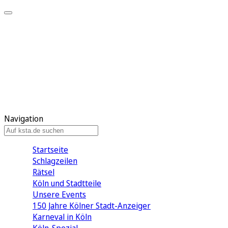
Mein KStA
Meine Artikel
Meine Region
Meine Newsletter
Mein KStA PLUS
Mein E-Paper
Navigation
Startseite
Schlagzeilen
Rätsel
Köln und Stadtteile
Unsere Events
150 Jahre Kölner Stadt-Anzeiger
Karneval in Köln