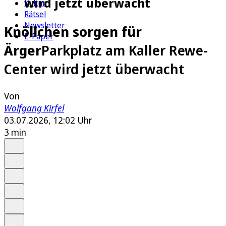
wird jetzt überwacht
Kultur
Rätsel
Newsletter
Knöllchen sorgen für
E-Paper
Ärger
Parkplatz am Kaller Rewe-
Center wird jetzt überwacht
Von
Wolfgang Kirfel
03.07.2026, 12:02 Uhr
3 min
Auf Google bevorzugen
Anhören
Schrift
Merken
Drucken
Teilen