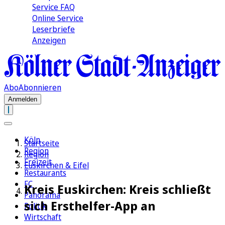
Service FAQ
Online Service
Leserbriefe
Anzeigen
Abo
Abonnieren
Anmelden
Köln
Startseite
Region
Region
Freizeit
Euskirchen & Eifel
Restaurants
FC
Kreis Euskirchen: Kreis schließt
Panorama
sich Ersthelfer-App an
Politik
Wirtschaft