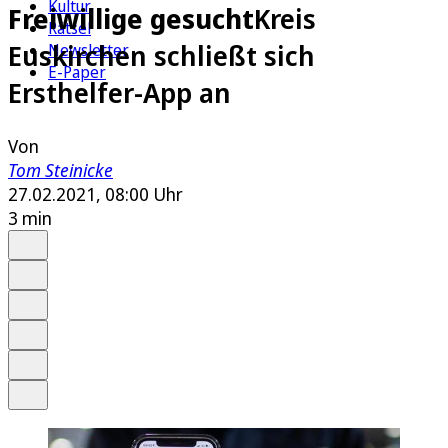
Kultur
Freiwillige gesucht
Kreis
Rätsel
Euskirchen schließt sich
Newsletter
E-Paper
Ersthelfer-App an
Von
Tom Steinicke
27.02.2021, 08:00 Uhr
3 min
Auf Google bevorzugen
Anhören
Schrift
Merken
Drucken
Teilen