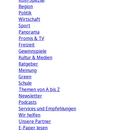
Köln-Spezial
Region
Politik
Wirtschaft
Sport
Panorama
Promis & TV
Freizeit
Gewinnspiele
Kultur & Medien
Ratgeber
Meinung
Green
Schule
Themen von A bis Z
Newsletter
Podcasts
Services und Empfehlungen
Wir helfen
Unsere Partner
E-Paper lesen