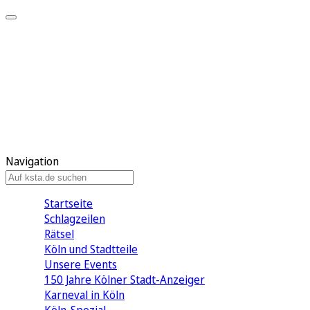
Mein KStA
Meine Artikel
Meine Region
Meine Newsletter
Mein KStA PLUS
Mein E-Paper
Navigation
Startseite
Schlagzeilen
Rätsel
Köln und Stadtteile
Unsere Events
150 Jahre Kölner Stadt-Anzeiger
Karneval in Köln