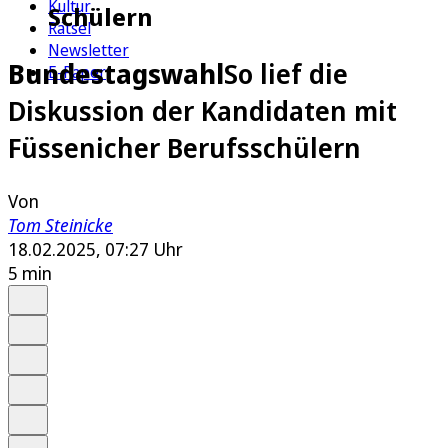
Kultur
Schülern
Rätsel
Newsletter
Bundestagswahl
So lief die
E-Paper
Diskussion der Kandidaten mit
Füssenicher Berufsschülern
Von
Tom Steinicke
18.02.2025, 07:27 Uhr
5 min
Auf Google bevorzugen
Anhören
Schrift
Merken
Drucken
Teilen