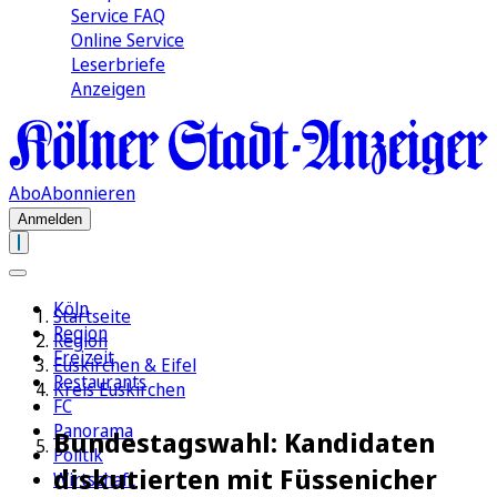
Service FAQ
Online Service
Leserbriefe
Anzeigen
Abo
Abonnieren
Anmelden
Köln
Startseite
Region
Region
Freizeit
Euskirchen & Eifel
Restaurants
Kreis Euskirchen
FC
Panorama
Bundestagswahl: Kandidaten
Politik
diskutierten mit Füssenicher
Wirtschaft