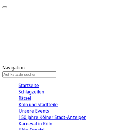
Mein KStA
Meine Artikel
Meine Region
Meine Newsletter
Mein KStA PLUS
Mein E-Paper
Navigation
Startseite
Schlagzeilen
Rätsel
Köln und Stadtteile
Unsere Events
150 Jahre Kölner Stadt-Anzeiger
Karneval in Köln