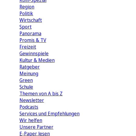
Köln-Spezial
Region
Politik
Wirtschaft
Sport
Panorama
Promis & TV
Freizeit
Gewinnspiele
Kultur & Medien
Ratgeber
Meinung
Green
Schule
Themen von A bis Z
Newsletter
Podcasts
Services und Empfehlungen
Wir helfen
Unsere Partner
E-Paper lesen