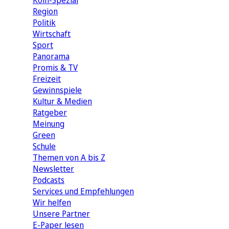
Köln-Spezial
Region
Politik
Wirtschaft
Sport
Panorama
Promis & TV
Freizeit
Gewinnspiele
Kultur & Medien
Ratgeber
Meinung
Green
Schule
Themen von A bis Z
Newsletter
Podcasts
Services und Empfehlungen
Wir helfen
Unsere Partner
E-Paper lesen