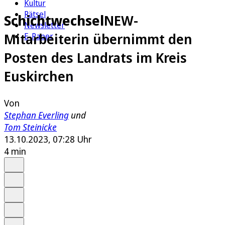
Kultur
Rätsel
Schichtwechsel
NEW-
Newsletter
Mitarbeiterin übernimmt den
E-Paper
Posten des Landrats im Kreis
Euskirchen
Von
Stephan Everling
und
Tom Steinicke
13.10.2023, 07:28 Uhr
4 min
Auf Google bevorzugen
Anhören
Schrift
Merken
Drucken