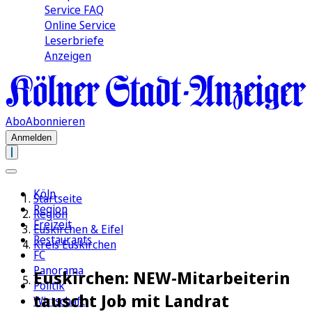
Service FAQ
Online Service
Leserbriefe
Anzeigen
Abo
Abonnieren
Anmelden
Köln
Startseite
Region
Region
Freizeit
Euskirchen & Eifel
Restaurants
Kreis Euskirchen
FC
Panorama
Euskirchen: NEW-Mitarbeiterin
Politik
tauscht Job mit Landrat
Wirtschaft