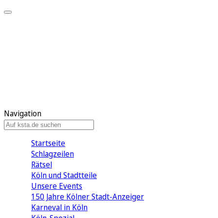
Mein KStA
Meine Artikel
Meine Region
Meine Newsletter
Mein KStA PLUS
Mein E-Paper
Navigation
Startseite
Schlagzeilen
Rätsel
Köln und Stadtteile
Unsere Events
150 Jahre Kölner Stadt-Anzeiger
Karneval in Köln