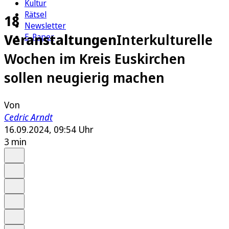
Kultur
Rätsel
18
Newsletter
Veranstaltungen
Interkulturelle
E-Paper
Wochen im Kreis Euskirchen
sollen neugierig machen
Von
Cedric Arndt
16.09.2024, 09:54 Uhr
3 min
Auf Google bevorzugen
Anhören
Schrift
Merken
Drucken
Teilen