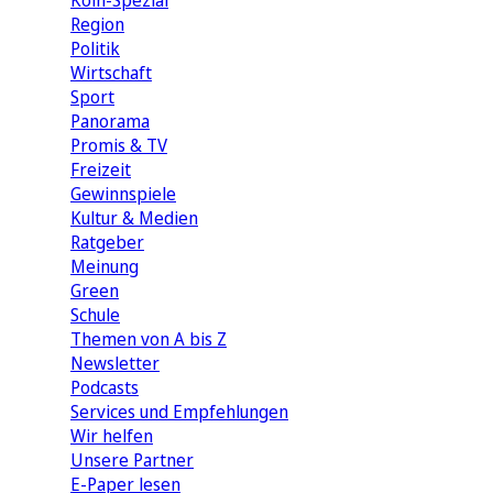
Köln-Spezial
Region
Politik
Wirtschaft
Sport
Panorama
Promis & TV
Freizeit
Gewinnspiele
Kultur & Medien
Ratgeber
Meinung
Green
Schule
Themen von A bis Z
Newsletter
Podcasts
Services und Empfehlungen
Wir helfen
Unsere Partner
E-Paper lesen