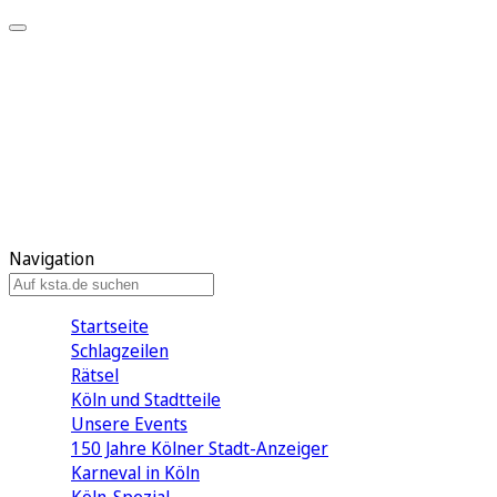
Mein KStA
Meine Artikel
Meine Region
Meine Newsletter
Mein KStA PLUS
Mein E-Paper
Navigation
Startseite
Schlagzeilen
Rätsel
Köln und Stadtteile
Unsere Events
150 Jahre Kölner Stadt-Anzeiger
Karneval in Köln