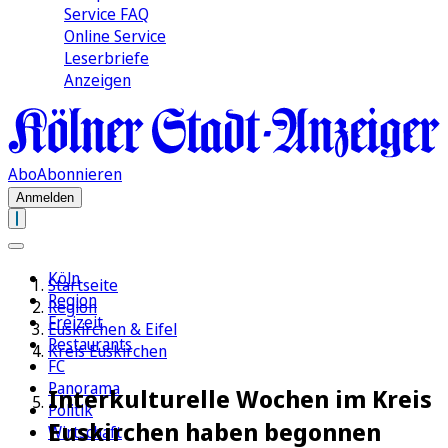
Service FAQ
Online Service
Leserbriefe
Anzeigen
Abo
Abonnieren
Anmelden
Köln
Startseite
Region
Region
Freizeit
Euskirchen & Eifel
Restaurants
Kreis Euskirchen
FC
Panorama
Interkulturelle Wochen im Kreis
Politik
Euskirchen haben begonnen
Wirtschaft