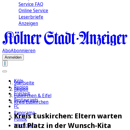
Service FAQ
Online Service
Leserbriefe
Anzeigen
Abo
Abonnieren
Anmelden
Köln
Startseite
Region
Region
Freizeit
Euskirchen & Eifel
Restaurants
Kreis Euskirchen
FC
Panorama
Kreis Euskirchen: Eltern warten
Politik
auf Platz in der Wunsch-Kita
Wirtschaft