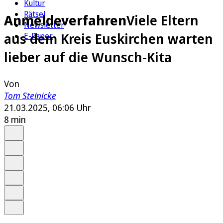
Kultur
Rätsel
Anmeldeverfahren
Viele Eltern
Newsletter
aus dem Kreis Euskirchen warten
E-Paper
lieber auf die Wunsch-Kita
Von
Tom Steinicke
21.03.2025, 06:06 Uhr
8 min
Auf Google bevorzugen
Anhören
Schrift
Merken
Drucken
Teilen