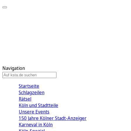
Mein KStA
Meine Artikel
Meine Region
Meine Newsletter
Mein KStA PLUS
Mein E-Paper
Navigation
Startseite
Schlagzeilen
Rätsel
Köln und Stadtteile
Unsere Events
150 Jahre Kölner Stadt-Anzeiger
Karneval in Köln