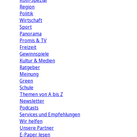
Köln-Spezial
Region
Politik
Wirtschaft
Sport
Panorama
Promis & TV
Freizeit
Gewinnspiele
Kultur & Medien
Ratgeber
Meinung
Green
Schule
Themen von A bis Z
Newsletter
Podcasts
Services und Empfehlungen
Wir helfen
Unsere Partner
E-Paper lesen