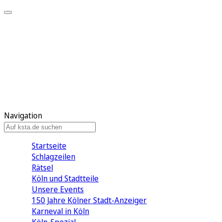
Mein KStA
Meine Artikel
Meine Region
Meine Newsletter
Mein KStA PLUS
Mein E-Paper
Navigation
Startseite
Schlagzeilen
Rätsel
Köln und Stadtteile
Unsere Events
150 Jahre Kölner Stadt-Anzeiger
Karneval in Köln