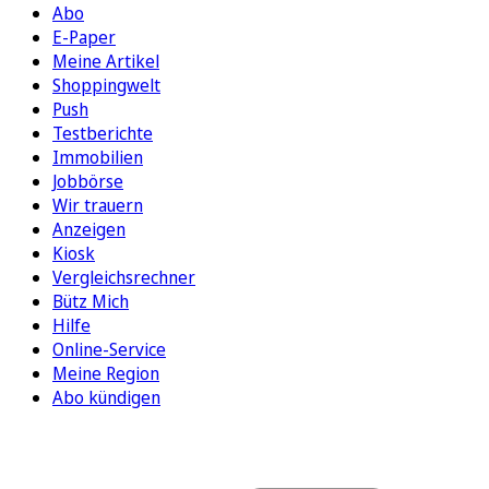
Abo
E-Paper
Meine Artikel
Shoppingwelt
Push
Testberichte
Immobilien
Jobbörse
Wir trauern
Anzeigen
Kiosk
Vergleichsrechner
Bütz Mich
Hilfe
Online-Service
Meine Region
Abo kündigen
FOLGEN SIE UNS
ENTDECKEN SIE UNSERE APP