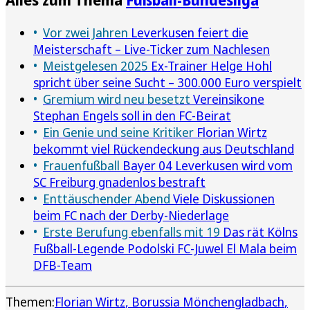
Vor zwei Jahren
Leverkusen feiert die
Meisterschaft – Live-Ticker zum Nachlesen
Meistgelesen 2025
Ex-Trainer Helge Hohl
spricht über seine Sucht – 300.000 Euro verspielt
Gremium wird neu besetzt
Vereinsikone
Stephan Engels soll in den FC-Beirat
Ein Genie und seine Kritiker
Florian Wirtz
bekommt viel Rückendeckung aus Deutschland
Frauenfußball
Bayer 04 Leverkusen wird vom
SC Freiburg gnadenlos bestraft
Enttäuschender Abend
Viele Diskussionen
beim FC nach der Derby-Niederlage
Erste Berufung ebenfalls mit 19
Das rät Kölns
Fußball-Legende Podolski FC-Juwel El Mala beim
DFB-Team
Themen:
Florian Wirtz
Borussia Mönchengladbach