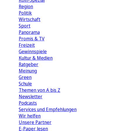
Köln-Spezial
Region
Politik
Wirtschaft
Sport
Panorama
Promis & TV
Freizeit
Gewinnspiele
Kultur & Medien
Ratgeber
Meinung
Green
Schule
Themen von A bis Z
Newsletter
Podcasts
Services und Empfehlungen
Wir helfen
Unsere Partner
E-Paper lesen