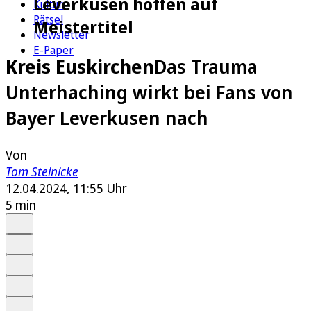
Leverkusen hoffen auf
Kultur
Rätsel
Meistertitel
Newsletter
E-Paper
Kreis Euskirchen
Das Trauma
Unterhaching wirkt bei Fans von
Bayer Leverkusen nach
Von
Tom Steinicke
12.04.2024, 11:55 Uhr
5 min
Auf Google bevorzugen
Anhören
Schrift
Merken
Drucken