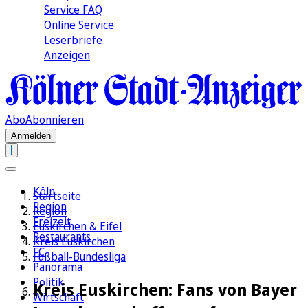
Service FAQ
Online Service
Leserbriefe
Anzeigen
Abo
Abonnieren
Anmelden
Köln
Startseite
Region
Region
Freizeit
Euskirchen & Eifel
Restaurants
Kreis Euskirchen
FC
Fußball-Bundesliga
Panorama
Politik
Kreis Euskirchen: Fans von Bayer
Wirtschaft