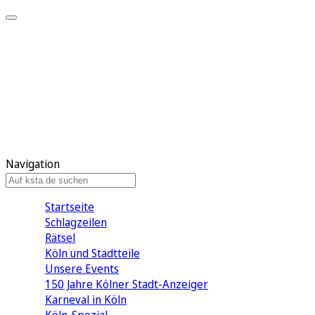
Mein KStA
Meine Artikel
Meine Region
Meine Newsletter
Mein KStA PLUS
Mein E-Paper
Navigation
Startseite
Schlagzeilen
Rätsel
Köln und Stadtteile
Unsere Events
150 Jahre Kölner Stadt-Anzeiger
Karneval in Köln