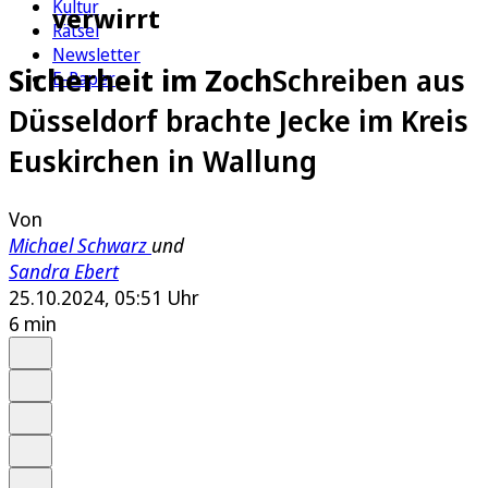
Kultur
verwirrt
Rätsel
Newsletter
Sicherheit im Zoch
Schreiben aus
E-Paper
Düsseldorf brachte Jecke im Kreis
Euskirchen in Wallung
Von
Michael Schwarz
und
Sandra Ebert
25.10.2024, 05:51 Uhr
6 min
Auf Google bevorzugen
Anhören
Schrift
Merken
Drucken