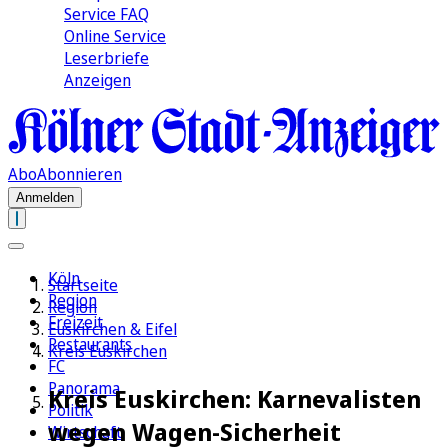
Service FAQ
Online Service
Leserbriefe
Anzeigen
Abo
Abonnieren
Anmelden
Köln
Startseite
Region
Region
Freizeit
Euskirchen & Eifel
Restaurants
Kreis Euskirchen
FC
Panorama
Kreis Euskirchen: Karnevalisten
Politik
wegen Wagen-Sicherheit
Wirtschaft