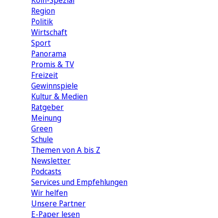
Köln-Spezial
Region
Politik
Wirtschaft
Sport
Panorama
Promis & TV
Freizeit
Gewinnspiele
Kultur & Medien
Ratgeber
Meinung
Green
Schule
Themen von A bis Z
Newsletter
Podcasts
Services und Empfehlungen
Wir helfen
Unsere Partner
E-Paper lesen