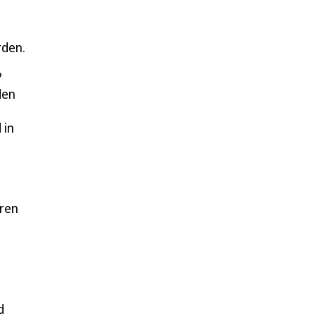
rden.
?
den
 in
ren
d