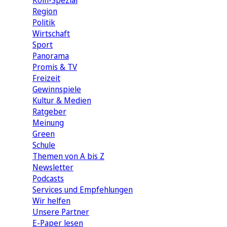
Köln-Spezial
Region
Politik
Wirtschaft
Sport
Panorama
Promis & TV
Freizeit
Gewinnspiele
Kultur & Medien
Ratgeber
Meinung
Green
Schule
Themen von A bis Z
Newsletter
Podcasts
Services und Empfehlungen
Wir helfen
Unsere Partner
E-Paper lesen