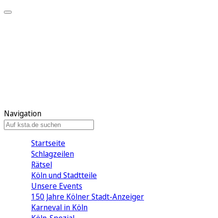
Mein KStA
Meine Artikel
Meine Region
Meine Newsletter
Mein KStA PLUS
Mein E-Paper
Navigation
Startseite
Schlagzeilen
Rätsel
Köln und Stadtteile
Unsere Events
150 Jahre Kölner Stadt-Anzeiger
Karneval in Köln