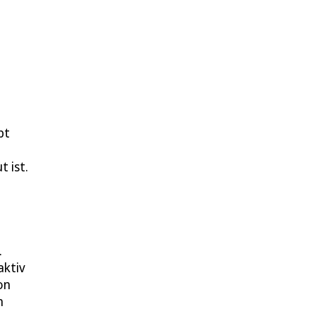
bt
t
t ist.
.
aktiv
on
n