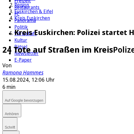
Freizeit
Region
Restaurants
Euskirchen & Eifel
FC
Kreis Euskirchen
Panorama
Politik
Kreis Euskirchen: Polizei startet
Wirtschaft
Kultur
Rätsel
24 Tote auf Straßen im Kreis
Poliz
Newsletter
E-Paper
Von
Ramona Hammes
15.08.2024, 12:06 Uhr
6 min
Auf Google bevorzugen
Anhören
Schrift