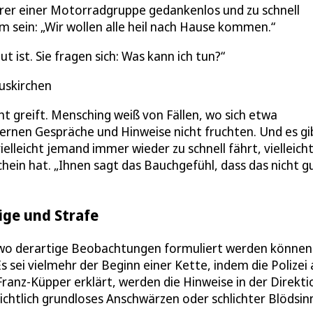
ahrer einer Motorradgruppe gedankenlos und zu schnell
 sein: „Wir wollen alle heil nach Hause kommen.“
t ist. Sie fragen sich: Was kann ich tun?
uskirchen
cht greift. Mensching weiß von Fällen, wo sich etwa
ternen Gespräche und Hinweise nicht fruchten. Und es gi
elleicht jemand immer wieder zu schnell fährt, vielleich
chein hat. „Ihnen sagt das Bauchgefühl, dass das nicht gu
eige und Strafe
t, wo derartige Beobachtungen formuliert werden können
 sei vielmehr der Beginn einer Kette, indem die Polizei 
ranz-Küpper erklärt, werden die Hinweise in der Direkti
ichtlich grundloses Anschwärzen oder schlichter Blödsin