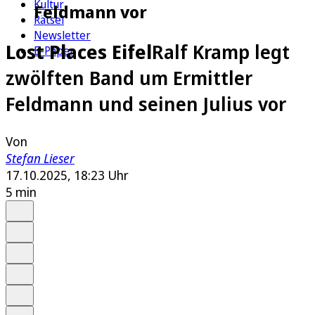
Kultur
Feldmann vor
Rätsel
Newsletter
Lost Places Eifel
Ralf Kramp legt
E-Paper
zwölften Band um Ermittler
Feldmann und seinen Julius vor
Von
Stefan Lieser
17.10.2025, 18:23 Uhr
5 min
Auf Google bevorzugen
Anhören
Schrift
Merken
Drucken
Teilen