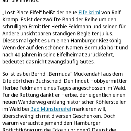
„Lost Place Eifel“ heißt der neue
Eifelkrimi
von Ralf
Kramp. Es ist der zwölfte Band der Reihe um den
schrulligen Ermittler Herbie Feldmann und seinen für
Andere unsichtbaren ständigen Begleiter Julius.
Dieses mal geht es um einen Hamburger Kiezkönig.
Wenn der auf den schönen Namen Bermuda hört und
nach 40 Jahren in seine Eifelheimat zurückkehrt,
bedeutet das nicht zwangsläufig Gutes.
So ist es bei Bernd „Bermuda“ Muckendahl aus dem
Eifeldörfchen Buchscheid. Den findet Hobbyermittler
Herbie Feldmann eines Tages angeschossen im Wald.
Für die Rettung dankt er Herbie, der eigentlich einen
neuen Wanderweg entlang historischer Köhlerstellen
im Wald bei
Bad Münstereifel
markieren will,
überschwänglich mit diversen Geschenken. Doch
warum versuchte jemand den Hamburger
Rotlichtkönig um die Ecke zu bringen? Das ist die