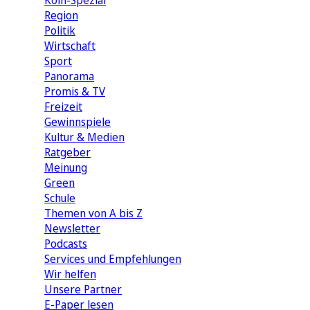
Köln-Spezial
Region
Politik
Wirtschaft
Sport
Panorama
Promis & TV
Freizeit
Gewinnspiele
Kultur & Medien
Ratgeber
Meinung
Green
Schule
Themen von A bis Z
Newsletter
Podcasts
Services und Empfehlungen
Wir helfen
Unsere Partner
E-Paper lesen