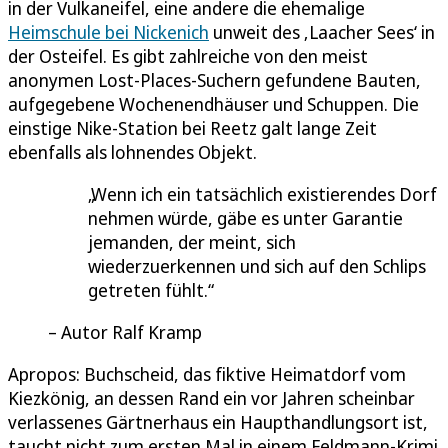
in der Vulkaneifel, eine andere die ehemalige
Heimschule bei Nickenich
unweit des ‚Laacher Sees‘ in
der Osteifel. Es gibt zahlreiche von den meist
anonymen Lost-Places-Suchern gefundene Bauten,
aufgegebene Wochenendhäuser und Schuppen. Die
einstige Nike-Station bei Reetz galt lange Zeit
ebenfalls als lohnendes Objekt.
Wenn ich ein tatsächlich existierendes Dorf
nehmen würde, gäbe es unter Garantie
jemanden, der meint, sich
wiederzuerkennen und sich auf den Schlips
getreten fühlt.
Autor Ralf Kramp
Apropos: Buchscheid, das fiktive Heimatdorf vom
Kiezkönig, an dessen Rand ein vor Jahren scheinbar
verlassenes Gärtnerhaus ein Haupthandlungsort ist,
taucht nicht zum ersten Mal in einem Feldmann-Krimi