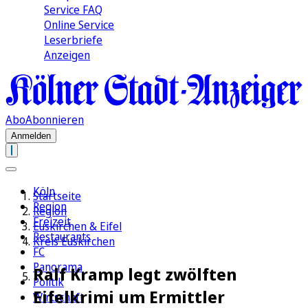
Service FAQ
Online Service
Leserbriefe
Anzeigen
Abo
Abonnieren
Anmelden
Köln
Startseite
Region
Region
Freizeit
Euskirchen & Eifel
Restaurants
Kreis Euskirchen
FC
Panorama
Ralf Kramp legt zwölften
Politik
Eifelkrimi um Ermittler
Wirtschaft