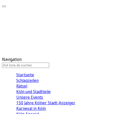
Mein KStA
Meine Artikel
Meine Region
Meine Newsletter
Mein KStA PLUS
Mein E-Paper
Navigation
Startseite
Schlagzeilen
Rätsel
Köln und Stadtteile
Unsere Events
150 Jahre Kölner Stadt-Anzeiger
Karneval in Köln