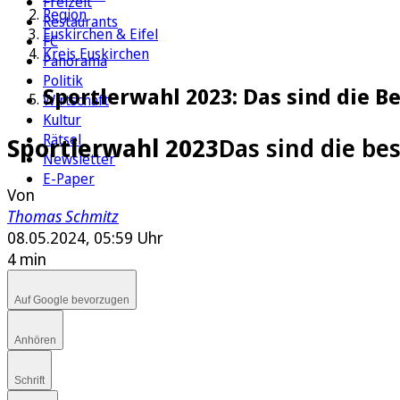
Freizeit
Region
Restaurants
Euskirchen & Eifel
FC
Kreis Euskirchen
Panorama
Politik
Sportlerwahl 2023: Das sind die B
Wirtschaft
Kultur
Rätsel
Sportlerwahl 2023
Das sind die be
Newsletter
E-Paper
Von
Thomas Schmitz
08.05.2024, 05:59 Uhr
4 min
Auf Google bevorzugen
Anhören
Schrift