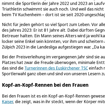
nimmt die Sportlerin der Jahre 2022 und 2023 an Laufve
Triathletin schwimmt sie auch noch. Und weil das nicht 
beim TV Kuchenheim – dort ist sie seit 2020 ungeschla
Nicht für jeden gehört so viel Sport zum Leben. Vor all
des Jahres 2023: Er ist 81 Jahre alt. Dabei dürften Gegn
Betreuer halten. Ein Mann seines Alters wird ja wohl k
locker seine Enkel sein könnten, vor ihm und scheitern
Zülpich 2023 in die Landesliga aufgestiegen war. „Da 
Bei der Preisverleihung im vergangenen Jahr sind sie a
Platzes hat zwar die Freude überwogen, minimale Entt
das sind die
Turnerinnen des Euskirchener TSC
einfach n
Sportlerwahl ganz oben und sind von unseren Lesern z
Kopf-an-Kopf-Rennen bei den Frauen
Bei den Frauen ist es ein Kopf-an-Kopf-Rennen gewesen
Kaiser
, die zeigt, was in ihr steckt, wenn der Körper 