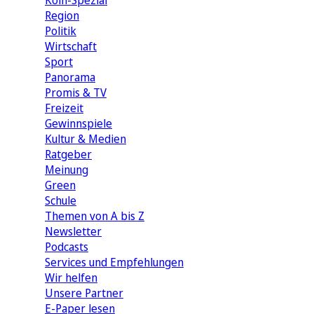
Köln-Spezial
Region
Politik
Wirtschaft
Sport
Panorama
Promis & TV
Freizeit
Gewinnspiele
Kultur & Medien
Ratgeber
Meinung
Green
Schule
Themen von A bis Z
Newsletter
Podcasts
Services und Empfehlungen
Wir helfen
Unsere Partner
E-Paper lesen