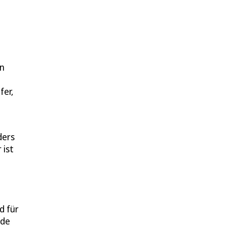
en
fer,
ders
 ist
d für
nde