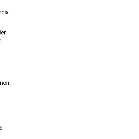
nnis
ler
n
nnen,
e