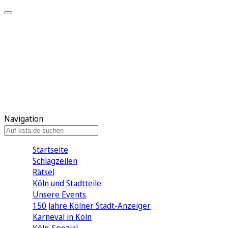
Mein KStA
Meine Artikel
Meine Region
Meine Newsletter
Mein KStA PLUS
Mein E-Paper
Navigation
Startseite
Schlagzeilen
Rätsel
Köln und Stadtteile
Unsere Events
150 Jahre Kölner Stadt-Anzeiger
Karneval in Köln