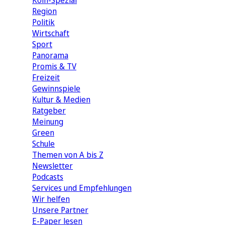
Köln-Spezial
Region
Politik
Wirtschaft
Sport
Panorama
Promis & TV
Freizeit
Gewinnspiele
Kultur & Medien
Ratgeber
Meinung
Green
Schule
Themen von A bis Z
Newsletter
Podcasts
Services und Empfehlungen
Wir helfen
Unsere Partner
E-Paper lesen