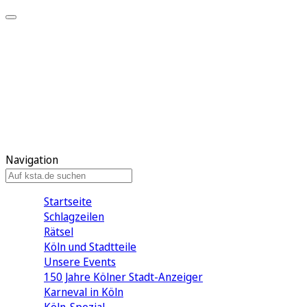
Mein KStA
Meine Artikel
Meine Region
Meine Newsletter
Mein KStA PLUS
Mein E-Paper
Navigation
Startseite
Schlagzeilen
Rätsel
Köln und Stadtteile
Unsere Events
150 Jahre Kölner Stadt-Anzeiger
Karneval in Köln