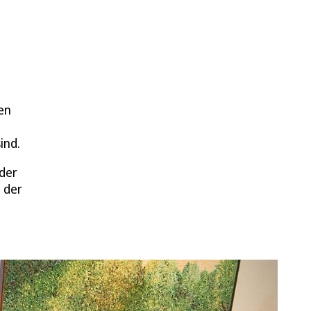
en
ind.
 der
 der