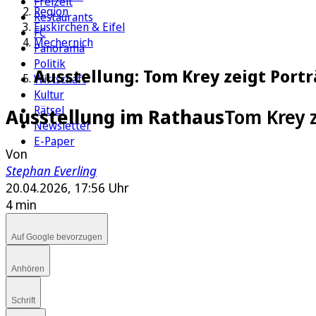
Freizeit
Region
Restaurants
Euskirchen & Eifel
FC
Mechernich
Panorama
Politik
Ausstellung: Tom Krey zeigt Port
Wirtschaft
Kultur
Rätsel
Ausstellung im Rathaus
Tom Krey 
Newsletter
E-Paper
Von
Stephan Everling
20.04.2026, 17:56 Uhr
4 min
Auf Google bevorzugen
Anhören
Schrift