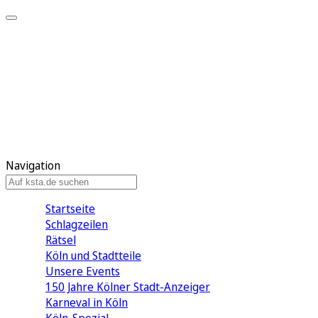
Mein KStA
Meine Artikel
Meine Region
Meine Newsletter
Mein KStA PLUS
Mein E-Paper
Navigation
Startseite
Schlagzeilen
Rätsel
Köln und Stadtteile
Unsere Events
150 Jahre Kölner Stadt-Anzeiger
Karneval in Köln