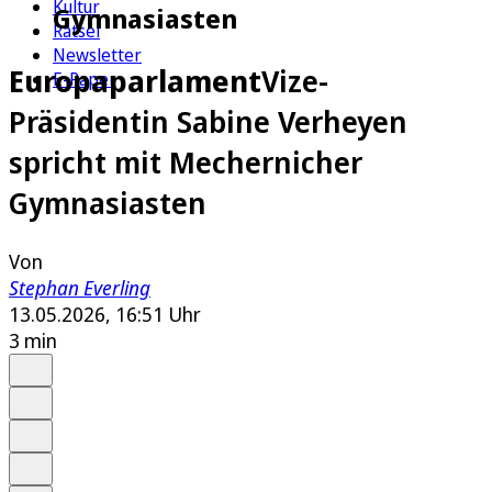
Kultur
Gymnasiasten
Rätsel
Newsletter
Europaparlament
Vize-
E-Paper
Präsidentin Sabine Verheyen
spricht mit Mechernicher
Gymnasiasten
Von
Stephan Everling
13.05.2026, 16:51 Uhr
3 min
Auf Google bevorzugen
Anhören
Schrift
Merken