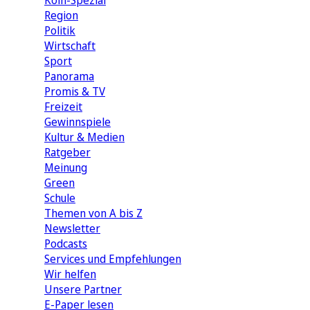
Köln-Spezial
Region
Politik
Wirtschaft
Sport
Panorama
Promis & TV
Freizeit
Gewinnspiele
Kultur & Medien
Ratgeber
Meinung
Green
Schule
Themen von A bis Z
Newsletter
Podcasts
Services und Empfehlungen
Wir helfen
Unsere Partner
E-Paper lesen