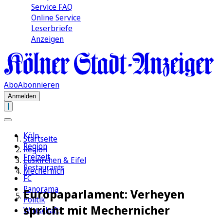
Service FAQ
Online Service
Leserbriefe
Anzeigen
Abo
Abonnieren
Anmelden
Köln
Startseite
Region
Region
Freizeit
Euskirchen & Eifel
Restaurants
Mechernich
FC
Panorama
Europaparlament: Verheyen
Politik
spricht mit Mechernicher
Wirtschaft