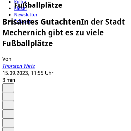
Kultur
Fußballplätze
Rätsel
Newsletter
Brisantes Gutachten
In der Stadt
E-Paper
Mechernich gibt es zu viele
Fußballplätze
Von
Thorsten Wirtz
15.09.2023, 11:55 Uhr
3 min
Auf Google bevorzugen
Anhören
Schrift
Merken
Drucken
Teilen