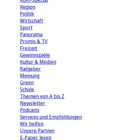
Köln-Spezial
Region
Politik
Wirtschaft
Sport
Panorama
Promis & TV
Freizeit
Gewinnspiele
Kultur & Medien
Ratgeber
Meinung
Green
Schule
Themen von A bis Z
Newsletter
Podcasts
Services und Empfehlungen
Wir helfen
Unsere Partner
E-Paper lesen