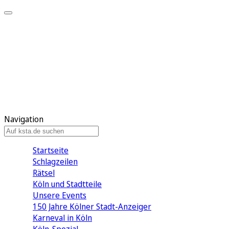
Mein KStA
Meine Artikel
Meine Region
Meine Newsletter
Mein KStA PLUS
Mein E-Paper
Navigation
Startseite
Schlagzeilen
Rätsel
Köln und Stadtteile
Unsere Events
150 Jahre Kölner Stadt-Anzeiger
Karneval in Köln