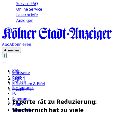
Service FAQ
Online Service
Leserbriefe
Anzeigen
Abo
Abonnieren
Anmelden
Köln
Startseite
Region
Region
Freizeit
Euskirchen & Eifel
Restaurants
Mechernich
FC
Panorama
Experte rät zu Reduzierung:
Politik
Mechernich hat zu viele
Wirtschaft