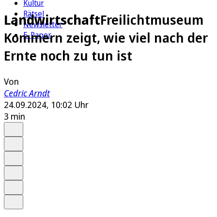
Kultur
Rätsel
Landwirtschaft
Freilichtmuseum
Newsletter
Kommern zeigt, wie viel nach der
E-Paper
Ernte noch zu tun ist
Von
Cedric Arndt
24.09.2024, 10:02 Uhr
3 min
Auf Google bevorzugen
Anhören
Schrift
Merken
Drucken
Teilen