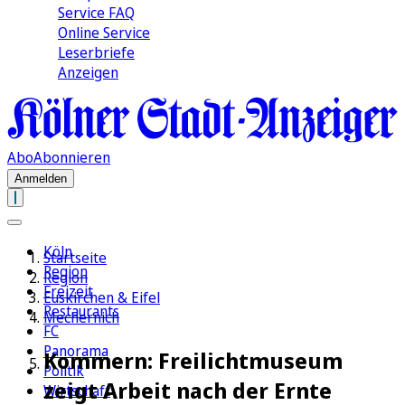
Service FAQ
Online Service
Leserbriefe
Anzeigen
Abo
Abonnieren
Anmelden
Köln
Startseite
Region
Region
Freizeit
Euskirchen & Eifel
Restaurants
Mechernich
FC
Panorama
Kommern: Freilichtmuseum
Politik
zeigt Arbeit nach der Ernte
Wirtschaft