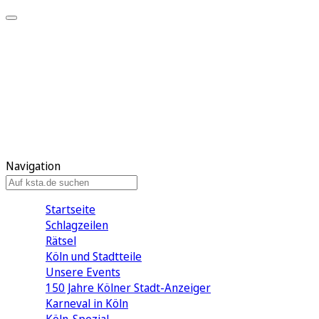
Mein KStA
Meine Artikel
Meine Region
Meine Newsletter
Mein KStA PLUS
Mein E-Paper
Navigation
Startseite
Schlagzeilen
Rätsel
Köln und Stadtteile
Unsere Events
150 Jahre Kölner Stadt-Anzeiger
Karneval in Köln