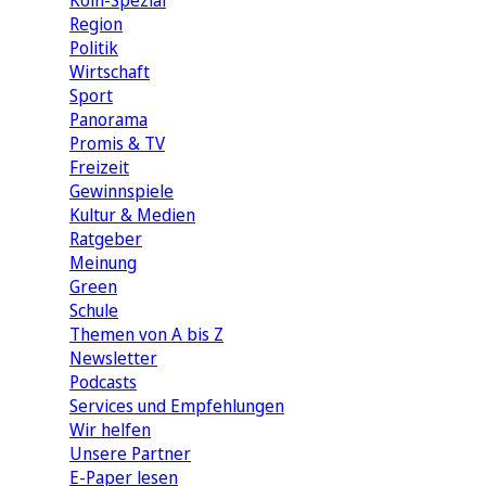
Köln-Spezial
Region
Politik
Wirtschaft
Sport
Panorama
Promis & TV
Freizeit
Gewinnspiele
Kultur & Medien
Ratgeber
Meinung
Green
Schule
Themen von A bis Z
Newsletter
Podcasts
Services und Empfehlungen
Wir helfen
Unsere Partner
E-Paper lesen