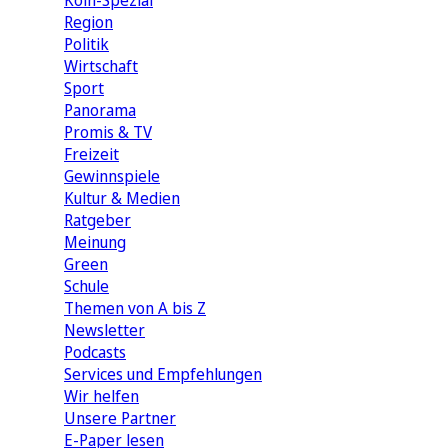
Köln-Spezial
Region
Politik
Wirtschaft
Sport
Panorama
Promis & TV
Freizeit
Gewinnspiele
Kultur & Medien
Ratgeber
Meinung
Green
Schule
Themen von A bis Z
Newsletter
Podcasts
Services und Empfehlungen
Wir helfen
Unsere Partner
E-Paper lesen