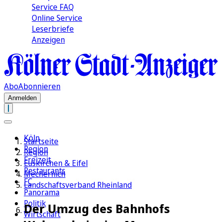
Service FAQ
Online Service
Leserbriefe
Anzeigen
Abo
Abonnieren
Anmelden
Köln
Startseite
Region
Region
Freizeit
Euskirchen & Eifel
Restaurants
Mechernich
FC
Landschaftsverband Rheinland
Panorama
Politik
Der Umzug des Bahnhofs
Wirtschaft