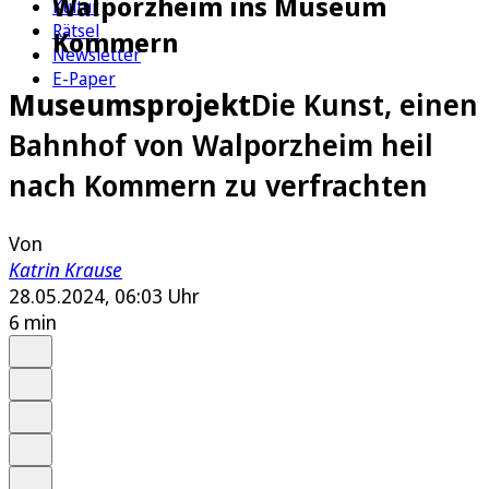
Walporzheim ins Museum
Kultur
Rätsel
Kommern
Newsletter
E-Paper
Museumsprojekt
Die Kunst, einen
Bahnhof von Walporzheim heil
nach Kommern zu verfrachten
Von
Katrin Krause
28.05.2024, 06:03 Uhr
6 min
Auf Google bevorzugen
Anhören
Schrift
Merken
Drucken