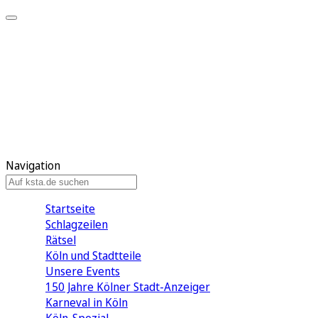
Mein KStA
Meine Artikel
Meine Region
Meine Newsletter
Mein KStA PLUS
Mein E-Paper
Navigation
Startseite
Schlagzeilen
Rätsel
Köln und Stadtteile
Unsere Events
150 Jahre Kölner Stadt-Anzeiger
Karneval in Köln