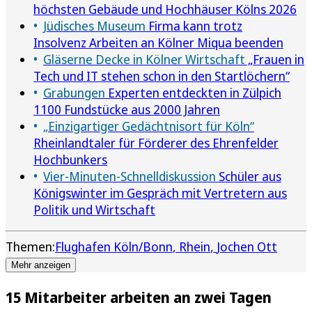
höchsten Gebäude und Hochhäuser Kölns 2026
Jüdisches Museum
Firma kann trotz
Insolvenz Arbeiten an Kölner Miqua beenden
Gläserne Decke in Kölner Wirtschaft
„Frauen in
Tech und IT stehen schon in den Startlöchern“
Grabungen
Experten entdeckten in Zülpich
1100 Fundstücke aus 2000 Jahren
„Einzigartiger Gedächtnisort für Köln“
Rheinlandtaler für Förderer des Ehrenfelder
Hochbunkers
Vier-Minuten-Schnelldiskussion
Schüler aus
Königswinter im Gespräch mit Vertretern aus
Politik und Wirtschaft
Themen:
Flughafen Köln/Bonn
Rhein
Jochen Ott
Mehr anzeigen
15 Mitarbeiter arbeiten an zwei Tagen