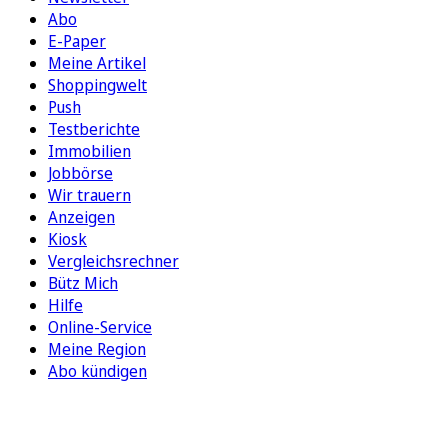
Abo
E-Paper
Meine Artikel
Shoppingwelt
Push
Testberichte
Immobilien
Jobbörse
Wir trauern
Anzeigen
Kiosk
Vergleichsrechner
Bütz Mich
Hilfe
Online-Service
Meine Region
Abo kündigen
FOLGEN SIE UNS
ENTDECKEN SIE UNSERE APP