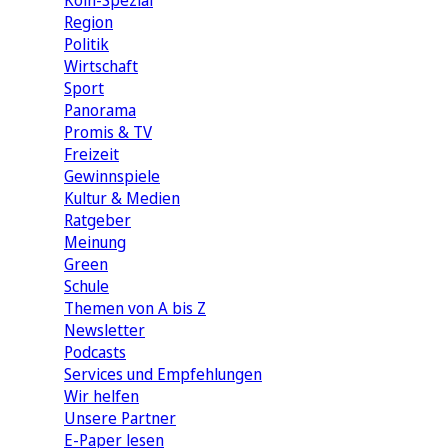
Köln-Spezial
Region
Politik
Wirtschaft
Sport
Panorama
Promis & TV
Freizeit
Gewinnspiele
Kultur & Medien
Ratgeber
Meinung
Green
Schule
Themen von A bis Z
Newsletter
Podcasts
Services und Empfehlungen
Wir helfen
Unsere Partner
E-Paper lesen