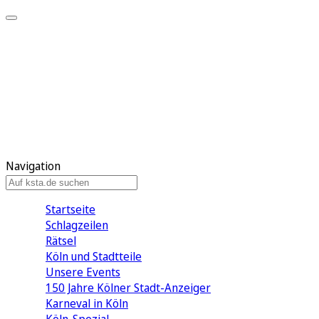
Mein KStA
Meine Artikel
Meine Region
Meine Newsletter
Mein KStA PLUS
Mein E-Paper
Navigation
Startseite
Schlagzeilen
Rätsel
Köln und Stadtteile
Unsere Events
150 Jahre Kölner Stadt-Anzeiger
Karneval in Köln