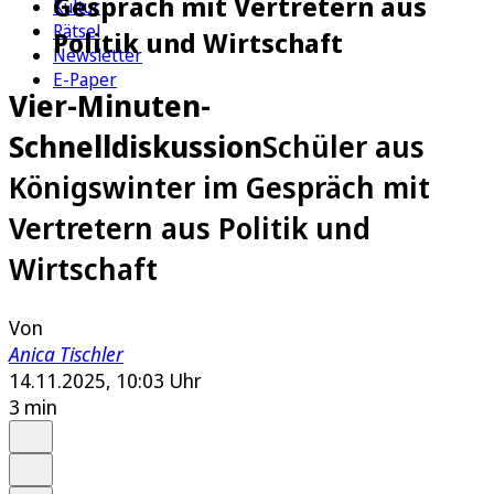
Gespräch mit Vertretern aus
Kultur
Rätsel
Politik und Wirtschaft
Newsletter
E-Paper
Vier-Minuten-
Schnelldiskussion
Schüler aus
Königswinter im Gespräch mit
Vertretern aus Politik und
Wirtschaft
Von
Anica Tischler
14.11.2025, 10:03 Uhr
3 min
Auf Google bevorzugen
Anhören