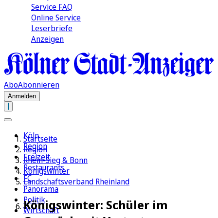
Service FAQ
Online Service
Leserbriefe
Anzeigen
Abo
Abonnieren
Anmelden
Köln
Startseite
Region
Region
Freizeit
Rhein-Sieg & Bonn
Restaurants
Königswinter
FC
Landschaftsverband Rheinland
Panorama
Politik
Königswinter: Schüler im
Wirtschaft