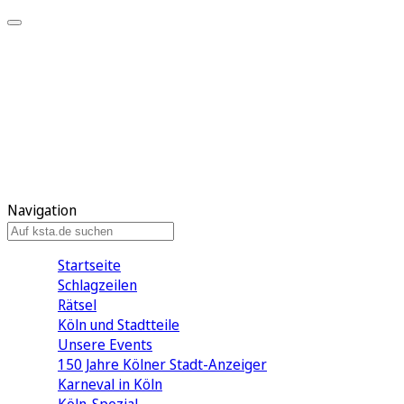
Mein KStA
Meine Artikel
Meine Region
Meine Newsletter
Mein KStA PLUS
Mein E-Paper
Navigation
Startseite
Schlagzeilen
Rätsel
Köln und Stadtteile
Unsere Events
150 Jahre Kölner Stadt-Anzeiger
Karneval in Köln