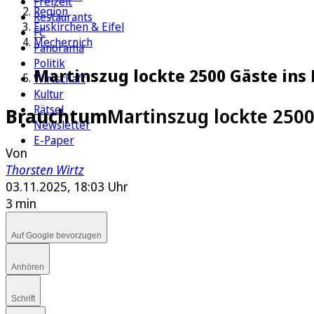
Freizeit
Region
Restaurants
Euskirchen & Eifel
FC
Mechernich
Panorama
Politik
Martinszug lockte 2500 Gäste in
Wirtschaft
Kultur
Rätsel
Brauchtum
Martinszug lockte 250
Newsletter
E-Paper
Von
Thorsten Wirtz
03.11.2025, 18:03 Uhr
3 min
Auf Google bevorzugen
Anhören
Schrift