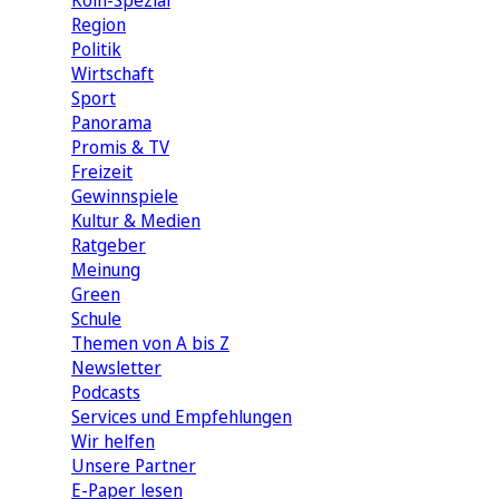
Köln-Spezial
Region
Politik
Wirtschaft
Sport
Panorama
Promis & TV
Freizeit
Gewinnspiele
Kultur & Medien
Ratgeber
Meinung
Green
Schule
Themen von A bis Z
Newsletter
Podcasts
Services und Empfehlungen
Wir helfen
Unsere Partner
E-Paper lesen