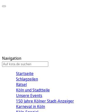
Mein KStA
Meine Artikel
Meine Region
Meine Newsletter
Mein KStA PLUS
Mein E-Paper
Navigation
Startseite
Schlagzeilen
Rätsel
Köln und Stadtteile
Unsere Events
150 Jahre Kölner Stadt-Anzeiger
Karneval in Köln