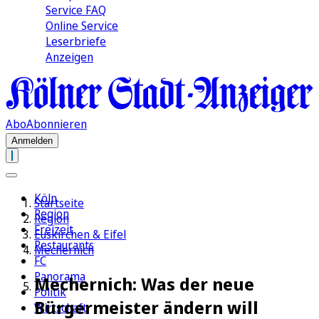
Service FAQ
Online Service
Leserbriefe
Anzeigen
Abo
Abonnieren
Anmelden
Köln
Startseite
Region
Region
Freizeit
Euskirchen & Eifel
Restaurants
Mechernich
FC
Panorama
Mechernich: Was der neue
Politik
Bürgermeister ändern will
Wirtschaft