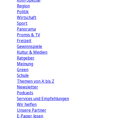
Köln-Spezial
Region
Politik
Wirtschaft
Sport
Panorama
Promis & TV
Freizeit
Gewinnspiele
Kultur & Medien
Ratgeber
Meinung
Green
Schule
Themen von A bis Z
Newsletter
Podcasts
Services und Empfehlungen
Wir helfen
Unsere Partner
E-Paper lesen