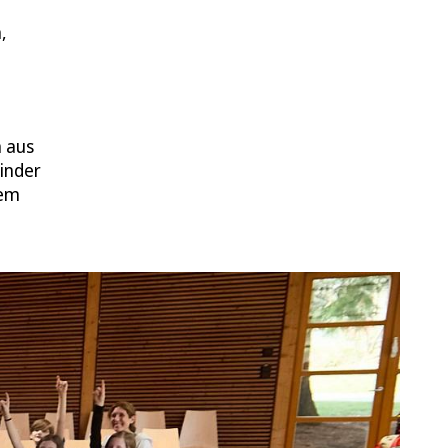
,
n aus
Kinder
lem