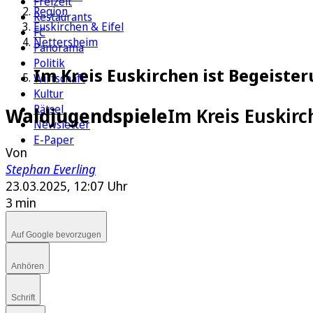
Freizeit
Region
Restaurants
Euskirchen & Eifel
FC
Nettersheim
Panorama
Politik
Im Kreis Euskirchen ist Begeist
Wirtschaft
Kultur
Rätsel
Waldjugendspiele
Im Kreis Euskir
Newsletter
E-Paper
Von
Stephan Everling
23.03.2025, 12:07 Uhr
3 min
Auf Google bevorzugen
Anhören
Schrift