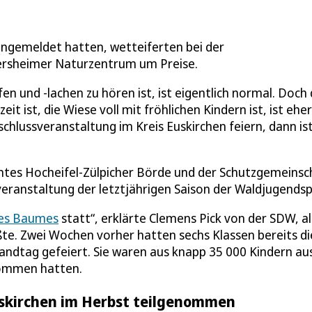
 angemeldet hatten, wetteiferten bei der
ersheimer Naturzentrum um Preise.
fen und -lachen zu hören ist, ist eigentlich normal. Doch
t ist, die Wiese voll mit fröhlichen Kindern ist, ist eher
chlussveranstaltung im Kreis Euskirchen feiern, dann is
amtes Hocheifel-Zülpicher Börde und der Schutzgemeinsc
ranstaltung der letztjährigen Saison der Waldjugendspi
es Baumes
statt“, erklärte Clemens Pick von der SDW, al
e. Zwei Wochen vorher hatten sechs Klassen bereits di
andtag gefeiert. Sie waren aus knapp 35 000 Kindern au
nommen hatten.
Euskirchen im Herbst teilgenommen