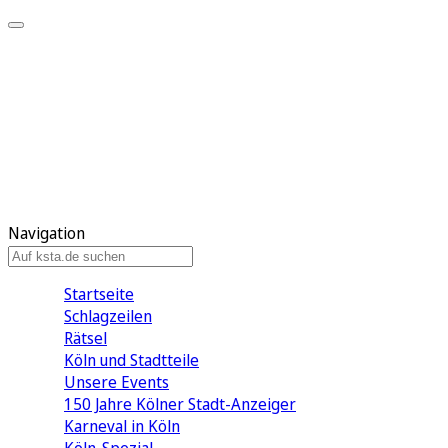
Mein KStA
Meine Artikel
Meine Region
Meine Newsletter
Mein KStA PLUS
Mein E-Paper
Navigation
Startseite
Schlagzeilen
Rätsel
Köln und Stadtteile
Unsere Events
150 Jahre Kölner Stadt-Anzeiger
Karneval in Köln