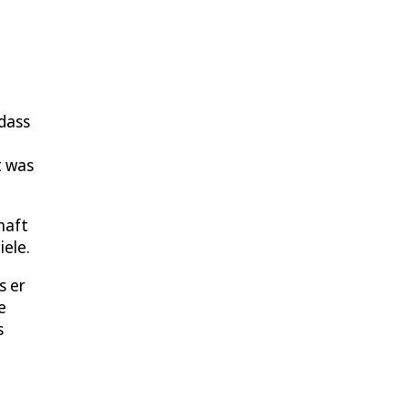
 dass
t was
haft
ele.
s er
e
s