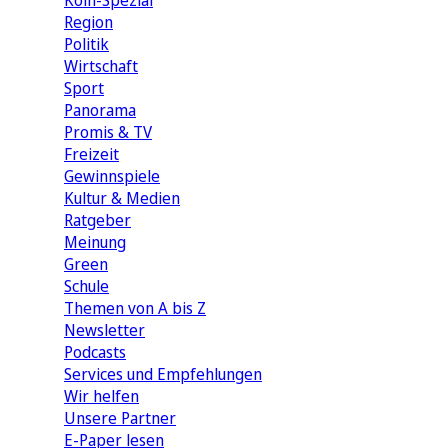
Köln-Spezial
Region
Politik
Wirtschaft
Sport
Panorama
Promis & TV
Freizeit
Gewinnspiele
Kultur & Medien
Ratgeber
Meinung
Green
Schule
Themen von A bis Z
Newsletter
Podcasts
Services und Empfehlungen
Wir helfen
Unsere Partner
E-Paper lesen