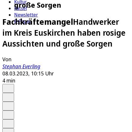
Kultur
große Sorgen
Rätsel
Newsletter
Fachkräftemangel
Handwerker
E-Paper
im Kreis Euskirchen haben rosige
Aussichten und große Sorgen
Von
Stephan Everling
08.03.2023, 10:15 Uhr
4 min
Auf Google bevorzugen
Anhören
Schrift
Merken
Drucken
Teilen