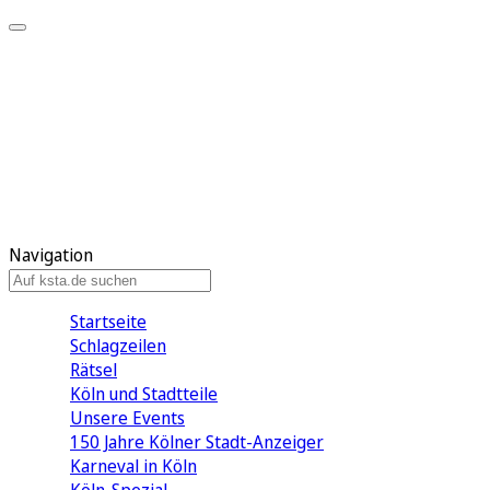
Mein KStA
Meine Artikel
Meine Region
Meine Newsletter
Mein KStA PLUS
Mein E-Paper
Navigation
Startseite
Schlagzeilen
Rätsel
Köln und Stadtteile
Unsere Events
150 Jahre Kölner Stadt-Anzeiger
Karneval in Köln