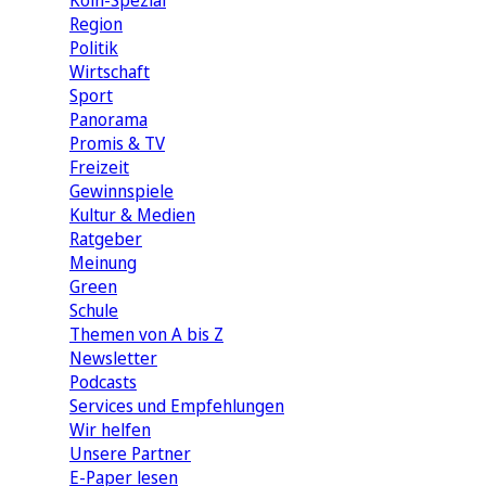
Köln-Spezial
Region
Politik
Wirtschaft
Sport
Panorama
Promis & TV
Freizeit
Gewinnspiele
Kultur & Medien
Ratgeber
Meinung
Green
Schule
Themen von A bis Z
Newsletter
Podcasts
Services und Empfehlungen
Wir helfen
Unsere Partner
E-Paper lesen