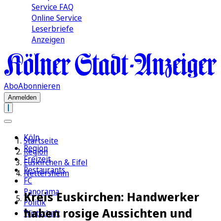
Service FAQ
Online Service
Leserbriefe
Anzeigen
Abo
Abonnieren
Anmelden
Köln
Startseite
Region
Region
Freizeit
Euskirchen & Eifel
Restaurants
Nettersheim
FC
Panorama
Kreis Euskirchen: Handwerker
Politik
haben rosige Aussichten und
Wirtschaft