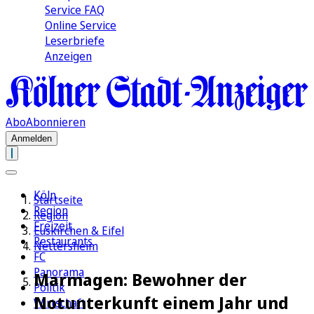
Service FAQ
Online Service
Leserbriefe
Anzeigen
Abo
Abonnieren
Anmelden
Köln
Startseite
Region
Region
Freizeit
Euskirchen & Eifel
Restaurants
Nettersheim
FC
Panorama
Marmagen: Bewohner der
Politik
Notunterkunft einem Jahr und
Wirtschaft