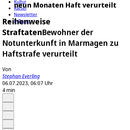
Kultur
neun Monaten Haft verurteilt
Rätsel
Newsletter
Reihenweise
E-Paper
Straftaten
Bewohner der
Notunterkunft in Marmagen zu
Haftstrafe verurteilt
Von
Stephan Everling
06.07.2023, 06:07 Uhr
4 min
Auf Google bevorzugen
Anhören
Schrift
Merken