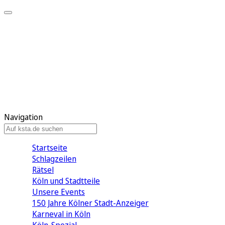
Mein KStA
Meine Artikel
Meine Region
Meine Newsletter
Mein KStA PLUS
Mein E-Paper
Navigation
Startseite
Schlagzeilen
Rätsel
Köln und Stadtteile
Unsere Events
150 Jahre Kölner Stadt-Anzeiger
Karneval in Köln