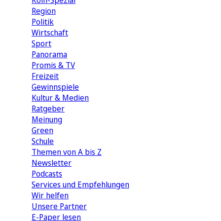
Köln-Spezial
Region
Politik
Wirtschaft
Sport
Panorama
Promis & TV
Freizeit
Gewinnspiele
Kultur & Medien
Ratgeber
Meinung
Green
Schule
Themen von A bis Z
Newsletter
Podcasts
Services und Empfehlungen
Wir helfen
Unsere Partner
E-Paper lesen