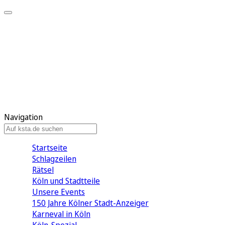
Mein KStA
Meine Artikel
Meine Region
Meine Newsletter
Mein KStA PLUS
Mein E-Paper
Navigation
Startseite
Schlagzeilen
Rätsel
Köln und Stadtteile
Unsere Events
150 Jahre Kölner Stadt-Anzeiger
Karneval in Köln