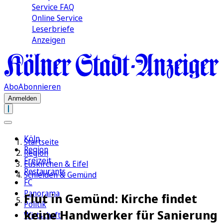
Service FAQ
Online Service
Leserbriefe
Anzeigen
Abo
Abonnieren
Anmelden
Köln
Startseite
Region
Region
Freizeit
Euskirchen & Eifel
Restaurants
Schleiden & Gemünd
FC
Panorama
Flut in Gemünd: Kirche findet
Politik
keine Handwerker für Sanierung
Wirtschaft