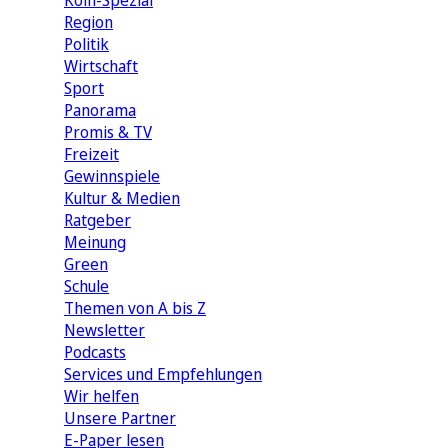
Köln-Spezial
Region
Politik
Wirtschaft
Sport
Panorama
Promis & TV
Freizeit
Gewinnspiele
Kultur & Medien
Ratgeber
Meinung
Green
Schule
Themen von A bis Z
Newsletter
Podcasts
Services und Empfehlungen
Wir helfen
Unsere Partner
E-Paper lesen