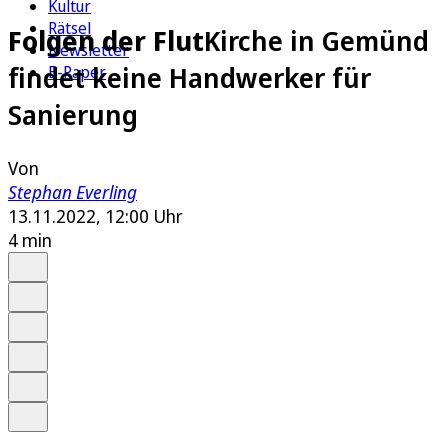
Kultur
Rätsel
Folgen der Flut
Kirche in Gemünd
Newsletter
findet keine Handwerker für
E-Paper
Sanierung
Von
Stephan Everling
13.11.2022, 12:00 Uhr
4 min
Auf Google bevorzugen
Anhören
Schrift
Merken
Drucken
Teilen