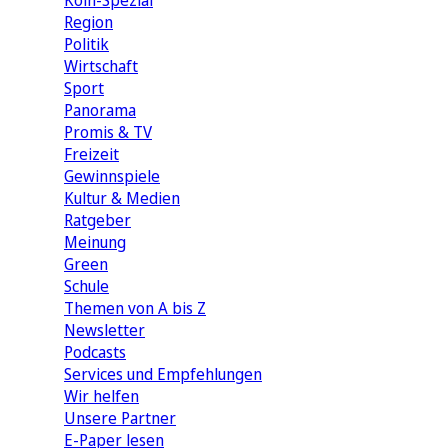
Köln-Spezial
Region
Politik
Wirtschaft
Sport
Panorama
Promis & TV
Freizeit
Gewinnspiele
Kultur & Medien
Ratgeber
Meinung
Green
Schule
Themen von A bis Z
Newsletter
Podcasts
Services und Empfehlungen
Wir helfen
Unsere Partner
E-Paper lesen