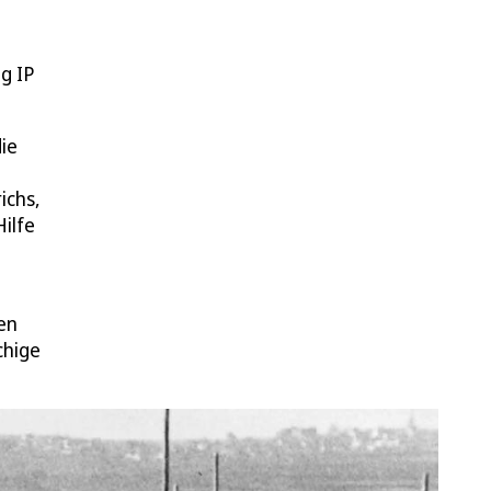
g IP
die
ichs,
ilfe
en
chige