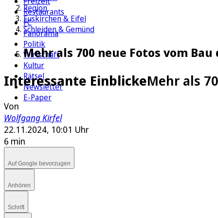
Freizeit
Region
Restaurants
Euskirchen & Eifel
FC
Schleiden & Gemünd
Panorama
Politik
Mehr als 700 neue Fotos vom Bau
Wirtschaft
Kultur
Rätsel
Interessante Einblicke
Mehr als 7
Newsletter
E-Paper
Von
Wolfgang Kirfel
22.11.2024, 10:01 Uhr
6 min
Auf Google bevorzugen
Anhören
Schrift