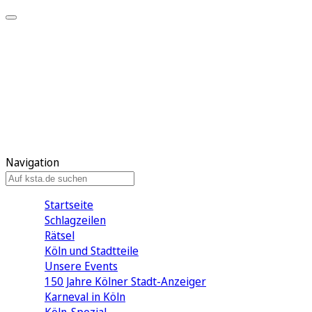
Mein KStA
Meine Artikel
Meine Region
Meine Newsletter
Mein KStA PLUS
Mein E-Paper
Navigation
Startseite
Schlagzeilen
Rätsel
Köln und Stadtteile
Unsere Events
150 Jahre Kölner Stadt-Anzeiger
Karneval in Köln