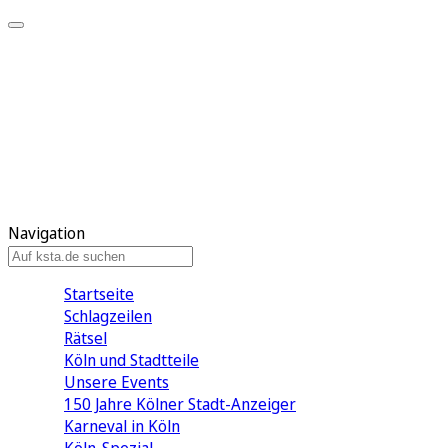
Mein KStA
Meine Artikel
Meine Region
Meine Newsletter
Mein KStA PLUS
Mein E-Paper
Navigation
Startseite
Schlagzeilen
Rätsel
Köln und Stadtteile
Unsere Events
150 Jahre Kölner Stadt-Anzeiger
Karneval in Köln