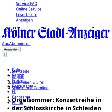
Service FAQ
Online Service
Leserbriefe
Anzeigen
Abo
Abonnieren
Anmelden
Köln
Startseite
Region
Region
Freizeit
Euskirchen & Eifel
Restaurants
Schleiden & Gemünd
FC
Panorama
Orgelsommer: Konzertreihe in
Politik
der Schlosskirche in Schleiden
Wirtschaft