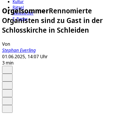
Kultur
Rätsel
Orgelsommer
Rennomierte
Newsletter
Organisten sind zu Gast in der
E-Paper
Schlosskirche in Schleiden
Von
Stephan Everling
01.06.2025, 14:07 Uhr
3 min
Auf Google bevorzugen
Anhören
Schrift
Merken
Drucken
Teilen