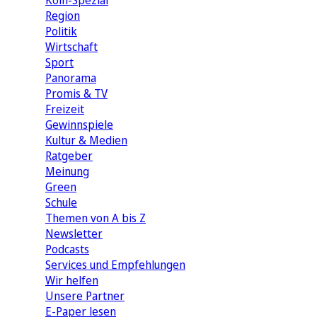
Köln-Spezial
Region
Politik
Wirtschaft
Sport
Panorama
Promis & TV
Freizeit
Gewinnspiele
Kultur & Medien
Ratgeber
Meinung
Green
Schule
Themen von A bis Z
Newsletter
Podcasts
Services und Empfehlungen
Wir helfen
Unsere Partner
E-Paper lesen