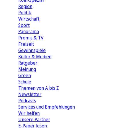
Köln-Spezial
Region
Politik
Wirtschaft
Sport
Panorama
Promis & TV
Freizeit
Gewinnspiele
Kultur & Medien
Ratgeber
Meinung
Green
Schule
Themen von A bis Z
Newsletter
Podcasts
Services und Empfehlungen
Wir helfen
Unsere Partner
E-Paper lesen