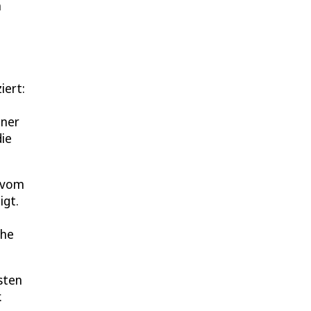
n
iert:
iner
die
e vom
igt.
che
sten
.