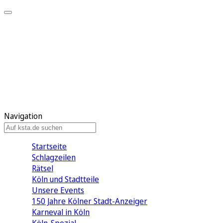
Mein KStA
Meine Artikel
Meine Region
Meine Newsletter
Mein KStA PLUS
Mein E-Paper
Navigation
Startseite
Schlagzeilen
Rätsel
Köln und Stadtteile
Unsere Events
150 Jahre Kölner Stadt-Anzeiger
Karneval in Köln