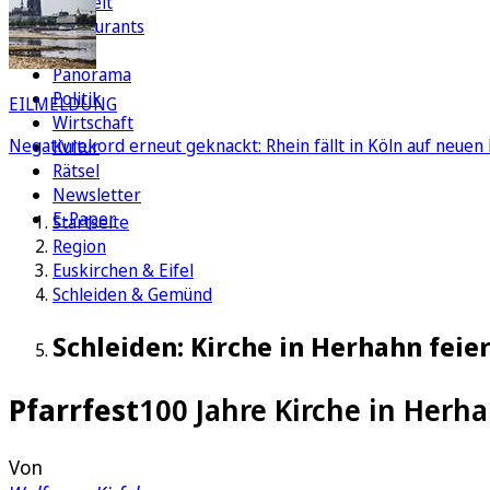
Freizeit
Restaurants
FC
Panorama
Politik
EILMELDUNG
Wirtschaft
Negativrekord erneut geknackt: Rhein fällt in Köln auf neuen 
Kultur
Rätsel
Newsletter
E-Paper
Startseite
Region
Euskirchen & Eifel
Schleiden & Gemünd
Schleiden: Kirche in Herhahn feier
Pfarrfest
100 Jahre Kirche in Herh
Von