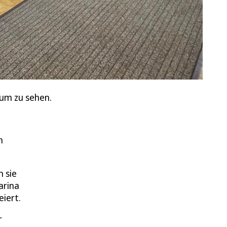
aum zu sehen.
n
 sie
arina
iert.
r