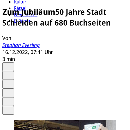
Kultur
Rätsel
Zum Jubiläum
50 Jahre Stadt
Newsletter
Schleiden auf 680 Buchseiten
E-Paper
Von
Stephan Everling
16.12.2022, 07:41 Uhr
3 min
Auf Google bevorzugen
Anhören
Schrift
Merken
Drucken
Teilen