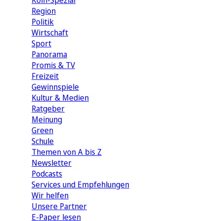
Köln-Spezial
Region
Politik
Wirtschaft
Sport
Panorama
Promis & TV
Freizeit
Gewinnspiele
Kultur & Medien
Ratgeber
Meinung
Green
Schule
Themen von A bis Z
Newsletter
Podcasts
Services und Empfehlungen
Wir helfen
Unsere Partner
E-Paper lesen