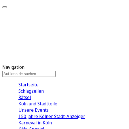
Mein KStA
Meine Artikel
Meine Region
Meine Newsletter
Mein KStA PLUS
Mein E-Paper
Navigation
Startseite
Schlagzeilen
Rätsel
Köln und Stadtteile
Unsere Events
150 Jahre Kölner Stadt-Anzeiger
Karneval in Köln