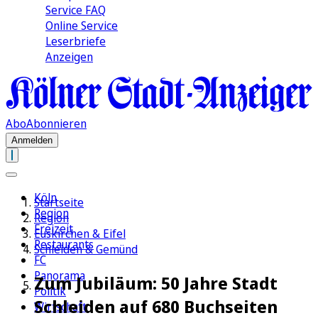
Service FAQ
Online Service
Leserbriefe
Anzeigen
Abo
Abonnieren
Anmelden
Köln
Startseite
Region
Region
Freizeit
Euskirchen & Eifel
Restaurants
Schleiden & Gemünd
FC
Panorama
Zum Jubiläum: 50 Jahre Stadt
Politik
Schleiden auf 680 Buchseiten
Wirtschaft