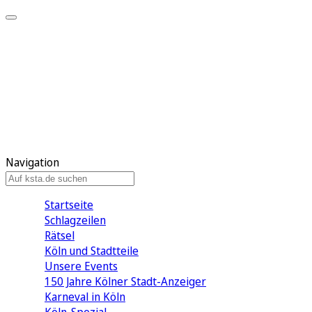
Mein KStA
Meine Artikel
Meine Region
Meine Newsletter
Mein KStA PLUS
Mein E-Paper
Navigation
Startseite
Schlagzeilen
Rätsel
Köln und Stadtteile
Unsere Events
150 Jahre Kölner Stadt-Anzeiger
Karneval in Köln