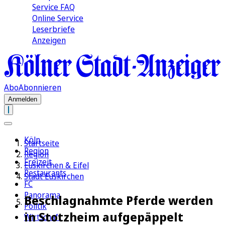
Service FAQ
Online Service
Leserbriefe
Anzeigen
Abo
Abonnieren
Anmelden
Köln
Startseite
Region
Region
Freizeit
Euskirchen & Eifel
Restaurants
Stadt Euskirchen
FC
Panorama
Beschlagnahmte Pferde werden
Politik
in Stotzheim aufgepäppelt
Wirtschaft