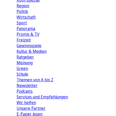
Köln-Spezial
Region
Politik
Wirtschaft
Sport
Panorama
Promis & TV
Freizeit
Gewinnspiele
Kultur & Medien
Ratgeber
Meinung
Green
Schule
Themen von A bis Z
Newsletter
Podcasts
Services und Empfehlungen
Wir helfen
Unsere Partner
E-Paper lesen