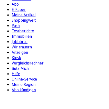
Abo
E-Paper
Meine Artikel
Shoppingwelt
Push
Testberichte
Immobilien
Jobbörse
Wir trauern
Anzeigen
Kiosk
Vergleichsrechner
Bütz Mich
Hilfe
Online-Service
Meine Region
Abo kündigen
FOLGEN SIE UNS
ENTDECKEN SIE UNSERE APP