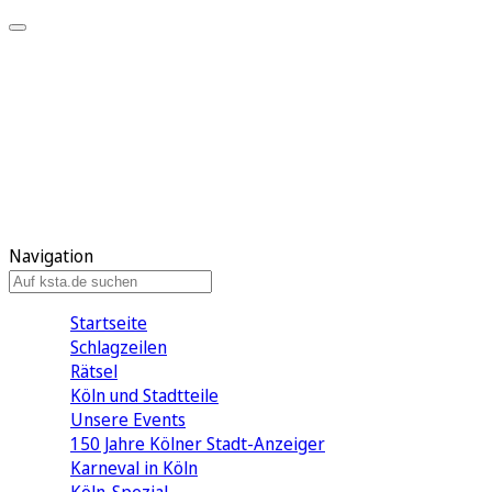
Mein KStA
Meine Artikel
Meine Region
Meine Newsletter
Mein KStA PLUS
Mein E-Paper
Navigation
Startseite
Schlagzeilen
Rätsel
Köln und Stadtteile
Unsere Events
150 Jahre Kölner Stadt-Anzeiger
Karneval in Köln