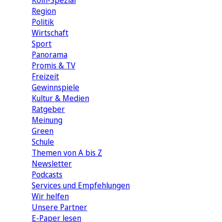
Köln-Spezial
Region
Politik
Wirtschaft
Sport
Panorama
Promis & TV
Freizeit
Gewinnspiele
Kultur & Medien
Ratgeber
Meinung
Green
Schule
Themen von A bis Z
Newsletter
Podcasts
Services und Empfehlungen
Wir helfen
Unsere Partner
E-Paper lesen