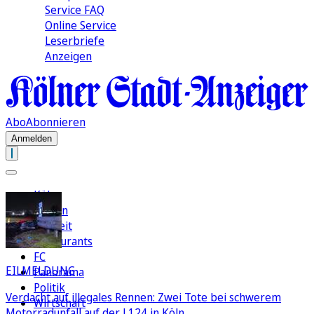
Service FAQ
Online Service
Leserbriefe
Anzeigen
Abo
Abonnieren
Anmelden
Köln
Region
Freizeit
Restaurants
FC
EILMELDUNG
Panorama
Politik
Verdacht auf illegales Rennen: Zwei Tote bei schwerem
Wirtschaft
Motorradunfall auf der L124 in Köln