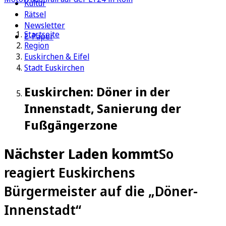
Kultur
Rätsel
Newsletter
Startseite
E-Paper
Region
Euskirchen & Eifel
Stadt Euskirchen
Euskirchen: Döner in der
Innenstadt, Sanierung der
Fußgängerzone
Nächster Laden kommt
So
reagiert Euskirchens
Bürgermeister auf die „Döner-
Innenstadt“