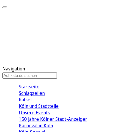
Mein KStA
Meine Artikel
Meine Region
Meine Newsletter
Mein KStA PLUS
Mein E-Paper
Navigation
Startseite
Schlagzeilen
Rätsel
Köln und Stadtteile
Unsere Events
150 Jahre Kölner Stadt-Anzeiger
Karneval in Köln