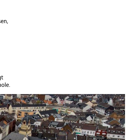
sen,
gt
hole.