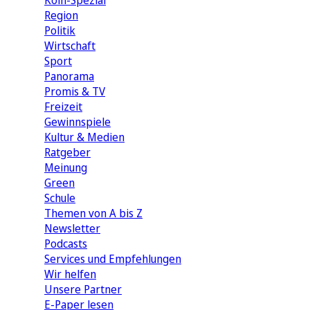
Köln-Spezial
Region
Politik
Wirtschaft
Sport
Panorama
Promis & TV
Freizeit
Gewinnspiele
Kultur & Medien
Ratgeber
Meinung
Green
Schule
Themen von A bis Z
Newsletter
Podcasts
Services und Empfehlungen
Wir helfen
Unsere Partner
E-Paper lesen