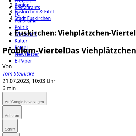
Freizeit
Region
Restaurants
Euskirchen & Eifel
FC
Stadt Euskirchen
Panorama
Politik
Euskirchen: Viehplätzchen-Viertel
Wirtschaft
Kultur
Rätsel
Problem-Viertel
Das Viehplätzchen
Newsletter
E-Paper
Von
Tom Steinicke
21.07.2023, 10:03 Uhr
6 min
Auf Google bevorzugen
Anhören
Schrift