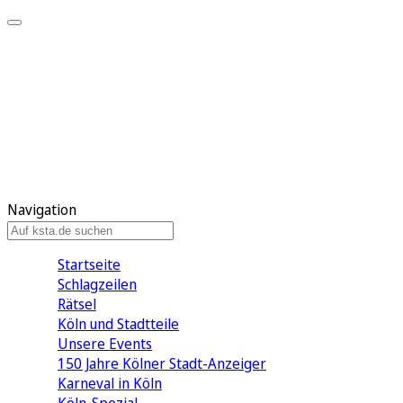
Mein KStA
Meine Artikel
Meine Region
Meine Newsletter
Mein KStA PLUS
Mein E-Paper
Navigation
Startseite
Schlagzeilen
Rätsel
Köln und Stadtteile
Unsere Events
150 Jahre Kölner Stadt-Anzeiger
Karneval in Köln