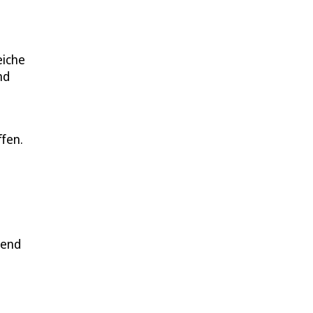
eiche
nd
fen.
tend