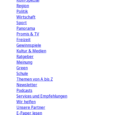
Köln-Spezial
Region
Politik
Wirtschaft
Sport
Panorama
Promis & TV
Freizeit
Gewinnspiele
Kultur & Medien
Ratgeber
Meinung
Green
Schule
Themen von A bis Z
Newsletter
Podcasts
Services und Empfehlungen
Wir helfen
Unsere Partner
E-Paper lesen