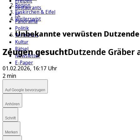
Freizeit
Region
Restaurants
Euskirchen & Eifel
FC
Weilerswist
Panorama
Politik
Unbekannte verwüsten Dutzende G
Wirtschaft
Kultur
Rätsel
Zeugen gesucht
Dutzende Gräber a
Newsletter
E-Paper
01.02.2026, 16:17 Uhr
2 min
Auf Google bevorzugen
Anhören
Schrift
Merken