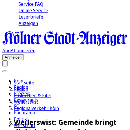
Service FAQ
Online Service
Leserbriefe
Anzeigen
Abo
Abonnieren
Anmelden
Köln
Startseite
Region
Region
Freizeit
Euskirchen & Eifel
Restaurants
Weilerswist
FC
Regionalverkehr Köln
Panorama
Politik
Weilerswist: Gemeinde bringt
Wirtschaft