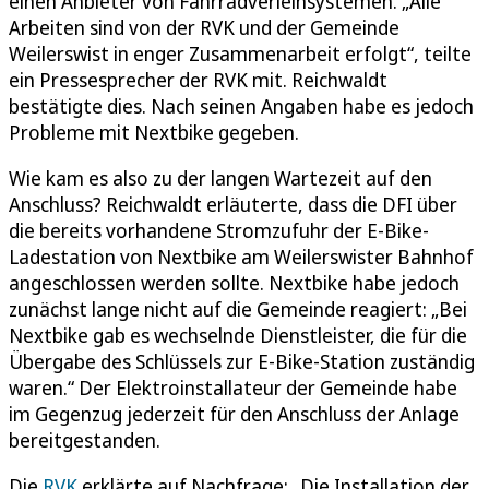
einen Anbieter von Fahrradverleihsystemen. „Alle
Arbeiten sind von der RVK und der Gemeinde
Weilerswist in enger Zusammenarbeit erfolgt“, teilte
ein Pressesprecher der RVK mit. Reichwaldt
bestätigte dies. Nach seinen Angaben habe es jedoch
Probleme mit Nextbike gegeben.
Wie kam es also zu der langen Wartezeit auf den
Anschluss? Reichwaldt erläuterte, dass die DFI über
die bereits vorhandene Stromzufuhr der E-Bike-
Ladestation von Nextbike am Weilerswister Bahnhof
angeschlossen werden sollte. Nextbike habe jedoch
zunächst lange nicht auf die Gemeinde reagiert: „Bei
Nextbike gab es wechselnde Dienstleister, die für die
Übergabe des Schlüssels zur E-Bike-Station zuständig
waren.“ Der Elektroinstallateur der Gemeinde habe
im Gegenzug jederzeit für den Anschluss der Anlage
bereitgestanden.
Die
RVK
erklärte auf Nachfrage: „Die Installation der