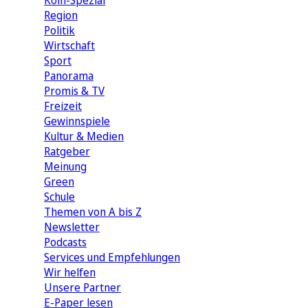
Köln-Spezial
Region
Politik
Wirtschaft
Sport
Panorama
Promis & TV
Freizeit
Gewinnspiele
Kultur & Medien
Ratgeber
Meinung
Green
Schule
Themen von A bis Z
Newsletter
Podcasts
Services und Empfehlungen
Wir helfen
Unsere Partner
E-Paper lesen