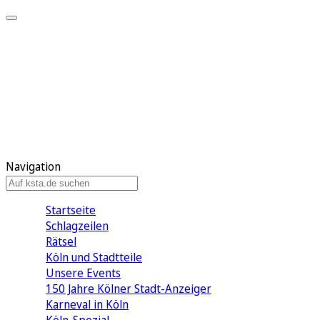
Mein KStA
Meine Artikel
Meine Region
Meine Newsletter
Mein KStA PLUS
Mein E-Paper
Navigation
Startseite
Schlagzeilen
Rätsel
Köln und Stadtteile
Unsere Events
150 Jahre Kölner Stadt-Anzeiger
Karneval in Köln