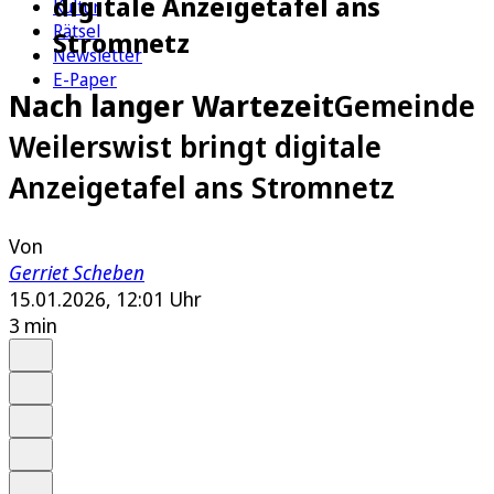
digitale Anzeigetafel ans
Kultur
Rätsel
Stromnetz
Newsletter
E-Paper
Nach langer Wartezeit
Gemeinde
Weilerswist bringt digitale
Anzeigetafel ans Stromnetz
Von
Gerriet Scheben
15.01.2026, 12:01 Uhr
3 min
Auf Google bevorzugen
Anhören
Schrift
Merken
Drucken