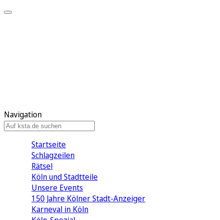
Mein KStA
Meine Artikel
Meine Region
Meine Newsletter
Mein KStA PLUS
Mein E-Paper
Navigation
Startseite
Schlagzeilen
Rätsel
Köln und Stadtteile
Unsere Events
150 Jahre Kölner Stadt-Anzeiger
Karneval in Köln