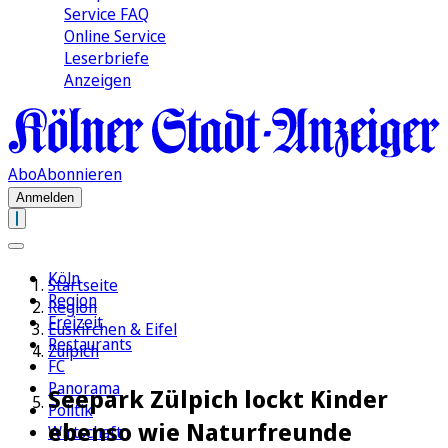
Service FAQ
Online Service
Leserbriefe
Anzeigen
Abo
Abonnieren
Anmelden
Köln
Startseite
Region
Region
Freizeit
Euskirchen & Eifel
Restaurants
Zülpich
FC
Panorama
Seepark Zülpich lockt Kinder
Politik
ebenso wie Naturfreunde
Wirtschaft