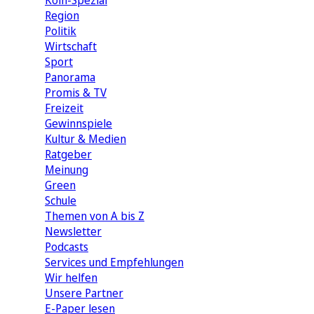
Köln-Spezial
Region
Politik
Wirtschaft
Sport
Panorama
Promis & TV
Freizeit
Gewinnspiele
Kultur & Medien
Ratgeber
Meinung
Green
Schule
Themen von A bis Z
Newsletter
Podcasts
Services und Empfehlungen
Wir helfen
Unsere Partner
E-Paper lesen