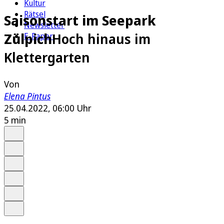
Kultur
Rätsel
Saisonstart im Seepark
Newsletter
Zülpich
Hoch hinaus im
E-Paper
Klettergarten
Von
Elena Pintus
25.04.2022, 06:00 Uhr
5 min
Auf Google bevorzugen
Anhören
Schrift
Merken
Drucken
Teilen