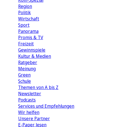
Köln-Spezial
Region
Politik
Wirtschaft
Sport
Panorama
Promis & TV
Freizeit
Gewinnspiele
Kultur & Medien
Ratgeber
Meinung
Green
Schule
Themen von A bis Z
Newsletter
Podcasts
Services und Empfehlungen
Wir helfen
Unsere Partner
E-Paper lesen