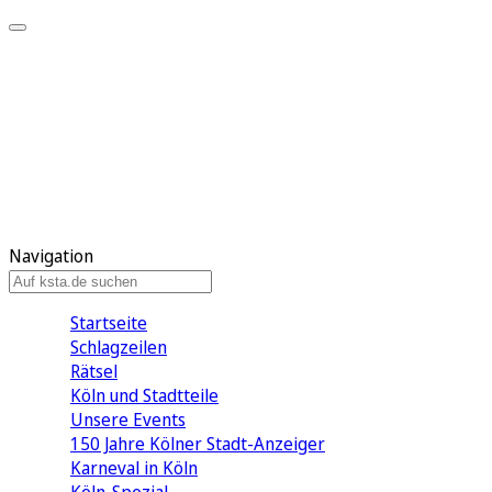
Mein KStA
Meine Artikel
Meine Region
Meine Newsletter
Mein KStA PLUS
Mein E-Paper
Navigation
Startseite
Schlagzeilen
Rätsel
Köln und Stadtteile
Unsere Events
150 Jahre Kölner Stadt-Anzeiger
Karneval in Köln