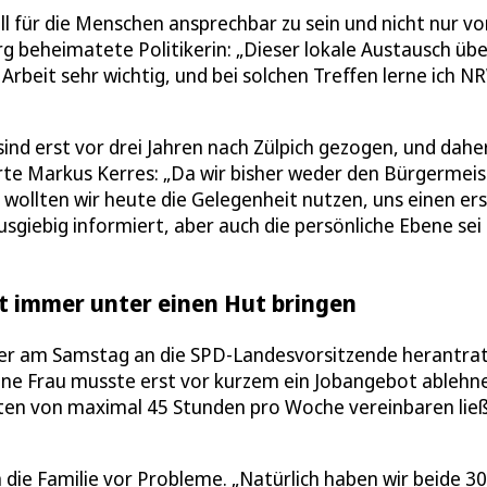
ll für die Menschen ansprechbar zu sein und nicht nur vo
g beheimatete Politikerin: „Dieser lokale Austausch übe
 Arbeit sehr wichtig, und bei solchen Treffen lerne ich N
sind erst vor drei Jahren nach Zülpich gezogen, und dahe
rte Markus Kerres: „Da wir bisher weder den Bürgermeis
 wollten wir heute die Gelegenheit nutzen, uns einen er
sgiebig informiert, aber auch die persönliche Ebene sei 
ht immer unter einen Hut bringen
er am Samstag an die SPD-Landesvorsitzende herantrat
ine Frau musste erst vor kurzem ein Jobangebot ablehn
eiten von maximal 45 Stunden pro Woche vereinbaren lie
 die Familie vor Probleme. „Natürlich haben wir beide 30