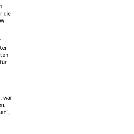
n
r die
RW
r
ter
sten
für
, war
en,
ßen“,