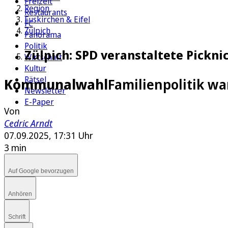
Freizeit
Region
Restaurants
Euskirchen & Eifel
FC
Zülpich
Panorama
Politik
Zülpich: SPD veranstaltete Pickni
Wirtschaft
Kultur
Rätsel
Kommunalwahl
Familienpolitik wa
Newsletter
E-Paper
Von
Cedric Arndt
07.09.2025, 17:31 Uhr
3 min
Auf Google bevorzugen
Anhören
Schrift