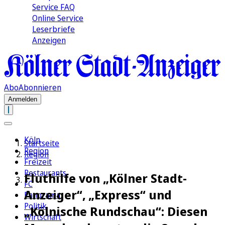
Service FAQ
Online Service
Leserbriefe
Anzeigen
Abo
Abonnieren
Anmelden
Köln
Startseite
Region
Region
Freizeit
Restaurants
Fluthilfe von „Kölner Stadt-
FC
Anzeiger“, „Express“ und
Panorama
Politik
„Kölnische Rundschau“: Diesen
Wirtschaft