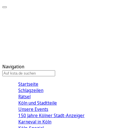
Mein KStA
Meine Artikel
Meine Region
Meine Newsletter
Mein KStA PLUS
Mein E-Paper
Navigation
Startseite
Schlagzeilen
Rätsel
Köln und Stadtteile
Unsere Events
150 Jahre Kölner Stadt-Anzeiger
Karneval in Köln