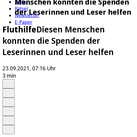
Menschen konnten die Spenden
Kultur
Rätsel
der Leserinnen und Leser helfen
Newsletter
E-Paper
Fluthilfe
Diesen Menschen
konnten die Spenden der
Leserinnen und Leser helfen
23.09.2021, 07:16 Uhr
3 min
Auf Google bevorzugen
Anhören
Schrift
Merken
Drucken
Teilen