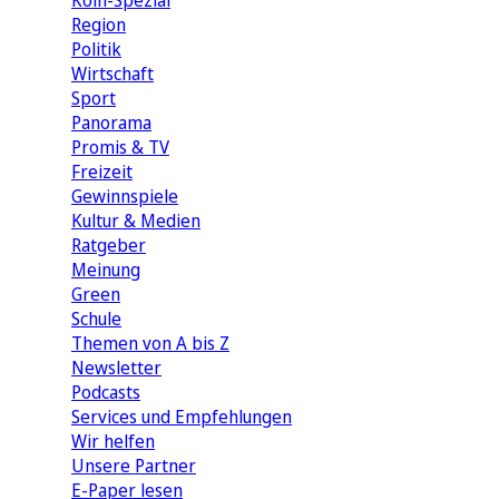
Köln-Spezial
Region
Politik
Wirtschaft
Sport
Panorama
Promis & TV
Freizeit
Gewinnspiele
Kultur & Medien
Ratgeber
Meinung
Green
Schule
Themen von A bis Z
Newsletter
Podcasts
Services und Empfehlungen
Wir helfen
Unsere Partner
E-Paper lesen