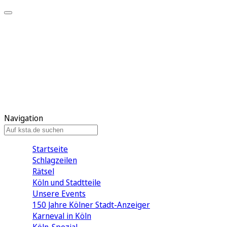
Mein KStA
Meine Artikel
Meine Region
Meine Newsletter
Mein KStA PLUS
Mein E-Paper
Navigation
Startseite
Schlagzeilen
Rätsel
Köln und Stadtteile
Unsere Events
150 Jahre Kölner Stadt-Anzeiger
Karneval in Köln