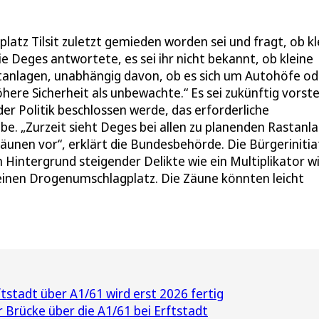
platz Tilsit zuletzt gemieden worden sei und fragt, ob kl
e Deges antwortete, es sei ihr nicht bekannt, ob kleine
stanlagen, unabhängig davon, ob es sich um Autohöfe od
re Sicherheit als unbewachte.“ Es sei zukünftig vorstel
r Politik beschlossen werde, das erforderliche
e. „Zurzeit sieht Deges bei allen zu planenden Rastanl
unen vor“, erklärt die Bundesbehörde. Die Bürgerinitia
Hintergrund steigender Delikte wie ein Multiplikator w
einen Drogenumschlagplatz. Die Zäune könnten leicht
tstadt über A1/61 wird erst 2026 fertig
r Brücke über die A1/61 bei Erftstadt