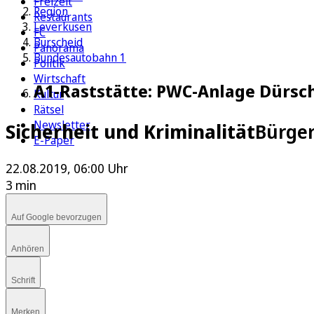
Freizeit
Region
Restaurants
Leverkusen
FC
Burscheid
Panorama
Bundesautobahn 1
Politik
Wirtschaft
A1-Raststätte: PWC-Anlage Dürsch
Kultur
Rätsel
Newsletter
Sicherheit und Kriminalität
Bürger
E-Paper
22.08.2019, 06:00 Uhr
3 min
Auf Google bevorzugen
Anhören
Schrift
Merken