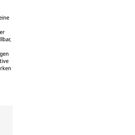
eine
er
lbar,
agen
tive
irken