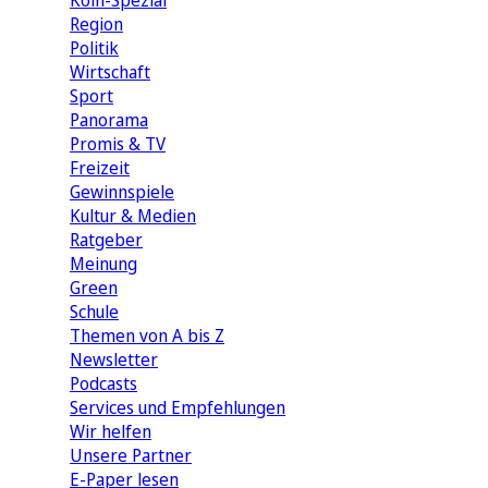
Köln-Spezial
Region
Politik
Wirtschaft
Sport
Panorama
Promis & TV
Freizeit
Gewinnspiele
Kultur & Medien
Ratgeber
Meinung
Green
Schule
Themen von A bis Z
Newsletter
Podcasts
Services und Empfehlungen
Wir helfen
Unsere Partner
E-Paper lesen