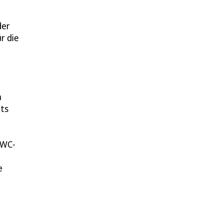
der
r die
n
its
 WC-
e