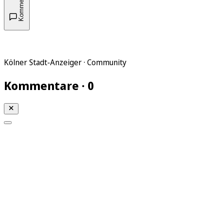
Kommentare
Kölner Stadt-Anzeiger · Community
Kommentare · 0
Mein KStA
Meine Artikel
Meine Region
Meine Newsletter
Mein KStA PLUS
Mein E-Paper