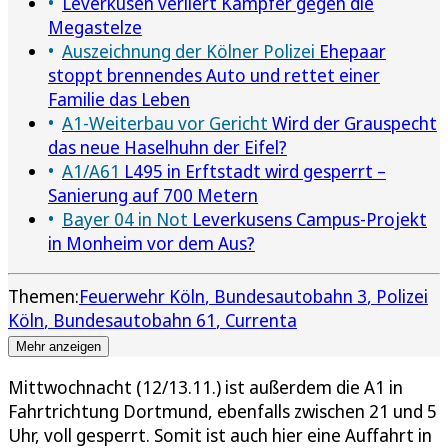
Leverkusen verliert Kämpfer gegen die
Megastelze
Auszeichnung der Kölner Polizei
Ehepaar
stoppt brennendes Auto und rettet einer
Familie das Leben
A1-Weiterbau vor Gericht
Wird der Grauspecht
das neue Haselhuhn der Eifel?
A1/A61
L495 in Erftstadt wird gesperrt –
Sanierung auf 700 Metern
Bayer 04 in Not
Leverkusens Campus-Projekt
in Monheim vor dem Aus?
Themen:
Feuerwehr Köln
Bundesautobahn 3
Polizei
Köln
Bundesautobahn 61
Currenta
Mehr anzeigen
Mittwochnacht (12/13.11.) ist außerdem die A1 in
Fahrtrichtung Dortmund, ebenfalls zwischen 21 und 5
Uhr, voll gesperrt. Somit ist auch hier eine Auffahrt in