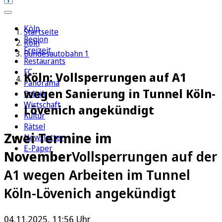
Köln
Startseite
Region
Köln
Freizeit
Bundesautobahn 1
Restaurants
FC
Köln: Vollsperrungen auf A1
Panorama
wegen Sanierung in Tunnel Köln-
Politik
Wirtschaft
Lövenich angekündigt
Kultur
Rätsel
Zwei Termine im
Newsletter
E-Paper
November
Vollsperrungen auf der
A1 wegen Arbeiten im Tunnel
Köln-Lövenich angekündigt
04.11.2025, 11:56 Uhr