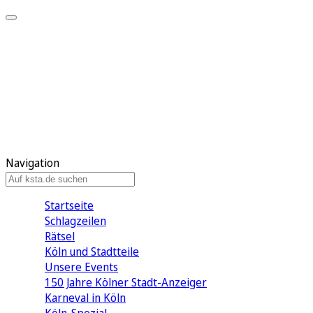
Mein KStA
Meine Artikel
Meine Region
Meine Newsletter
Mein KStA PLUS
Mein E-Paper
Navigation
Startseite
Schlagzeilen
Rätsel
Köln und Stadtteile
Unsere Events
150 Jahre Kölner Stadt-Anzeiger
Karneval in Köln