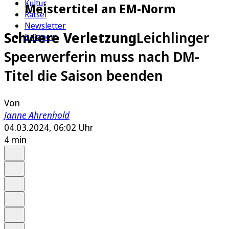
Kultur
Meistertitel an EM-Norm
Rätsel
Newsletter
Schwere Verletzung
Leichlinger
E-Paper
Speerwerferin muss nach DM-
Titel die Saison beenden
Von
Janne Ahrenhold
04.03.2024, 06:02 Uhr
4 min
Auf Google bevorzugen
Anhören
Schrift
Merken
Drucken
Teilen