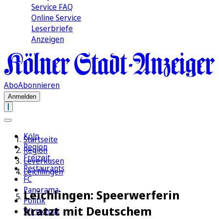
Service FAQ
Online Service
Leserbriefe
Anzeigen
Abo
Abonnieren
Anmelden
Köln
Startseite
Region
Region
Freizeit
Leverkusen
Restaurants
Leichlingen
FC
Panorama
Leichlingen: Speerwerferin
Politik
kratzt mit Deutschem
Wirtschaft