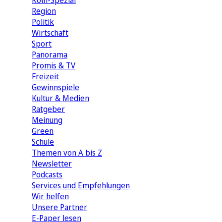
Köln-Spezial
Region
Politik
Wirtschaft
Sport
Panorama
Promis & TV
Freizeit
Gewinnspiele
Kultur & Medien
Ratgeber
Meinung
Green
Schule
Themen von A bis Z
Newsletter
Podcasts
Services und Empfehlungen
Wir helfen
Unsere Partner
E-Paper lesen