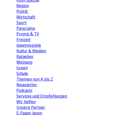
Köln-Spezial
Region
Politik
Wirtschaft
Sport
Panorama
Promis & TV
Freizeit
Gewinnspiele
Kultur & Medien
Ratgeber
Meinung
Green
Schule
Themen von A bis Z
Newsletter
Podcasts
Services und Empfehlungen
Wir helfen
Unsere Partner
E-Paper lesen