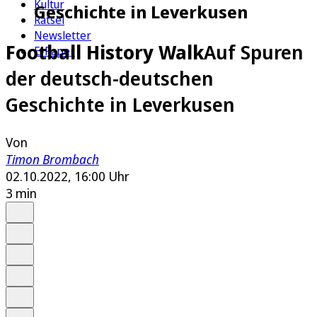
Kultur
Geschichte in Leverkusen
Rätsel
Newsletter
Football History Walk
Auf Spuren
E-Paper
der deutsch-deutschen
Geschichte in Leverkusen
Von
Timon Brombach
02.10.2022, 16:00 Uhr
3 min
Auf Google bevorzugen
Anhören
Schrift
Merken
Drucken
Teilen