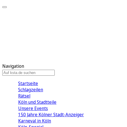
Mein KStA
Meine Artikel
Meine Region
Meine Newsletter
Mein KStA PLUS
Mein E-Paper
Navigation
Startseite
Schlagzeilen
Rätsel
Köln und Stadtteile
Unsere Events
150 Jahre Kölner Stadt-Anzeiger
Karneval in Köln