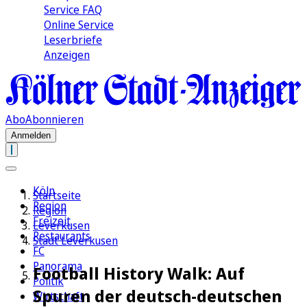
Service FAQ
Online Service
Leserbriefe
Anzeigen
Abo
Abonnieren
Anmelden
Köln
Startseite
Region
Region
Freizeit
Leverkusen
Restaurants
Stadt Leverkusen
FC
Panorama
Football History Walk: Auf
Politik
Spuren der deutsch-deutschen
Wirtschaft