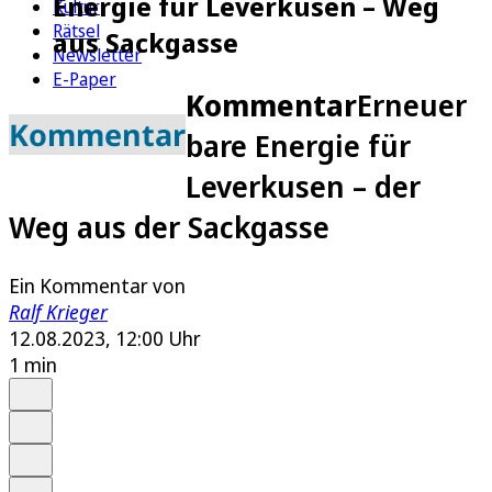
Energie für Leverkusen – Weg
Kultur
Rätsel
aus Sackgasse
Newsletter
E-Paper
Kommentar
Erneuer
Kommentar
bare Energie für
Leverkusen – der
Weg aus der Sackgasse
Ein Kommentar von
Ralf Krieger
12.08.2023, 12:00 Uhr
1 min
Auf Google bevorzugen
Anhören
Schrift
Merken