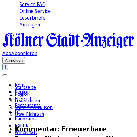
Service FAQ
Online Service
Leserbriefe
Anzeigen
Abo
Abonnieren
Anmelden
Köln
Startseite
Region
Region
Freizeit
Leverkusen
Restaurants
Stadt Leverkusen
FC
Uwe Richrath
Panorama
Politik
Kommentar: Erneuerbare
Wirtschaft