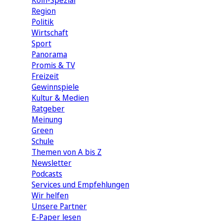
Köln-Spezial
Region
Politik
Wirtschaft
Sport
Panorama
Promis & TV
Freizeit
Gewinnspiele
Kultur & Medien
Ratgeber
Meinung
Green
Schule
Themen von A bis Z
Newsletter
Podcasts
Services und Empfehlungen
Wir helfen
Unsere Partner
E-Paper lesen