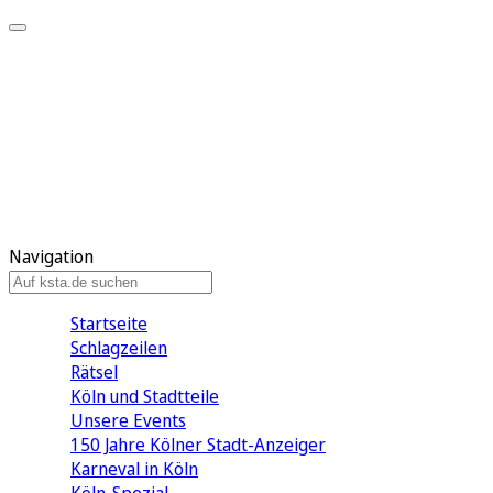
Mein KStA
Meine Artikel
Meine Region
Meine Newsletter
Mein KStA PLUS
Mein E-Paper
Navigation
Startseite
Schlagzeilen
Rätsel
Köln und Stadtteile
Unsere Events
150 Jahre Kölner Stadt-Anzeiger
Karneval in Köln