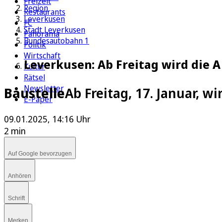
Freizeit
Region
Restaurants
Leverkusen
FC
Stadt Leverkusen
Panorama
Bundesautobahn 1
Politik
Wirtschaft
Leverkusen: Ab Freitag wird die A
Kultur
Rätsel
Newsletter
Baustelle
Ab Freitag, 17. Januar, w
E-Paper
09.01.2025, 14:16 Uhr
2 min
Auf Google bevorzugen
Anhören
Schrift
Merken