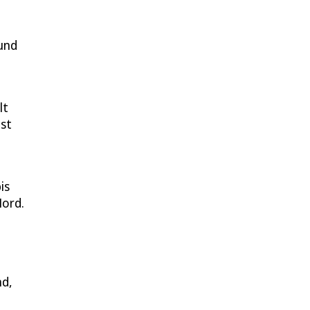
 und
lt
st
is
Nord.
nd,