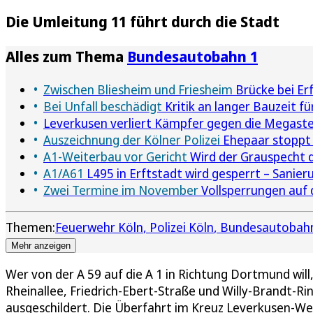
Die Umleitung 11 führt durch die Stadt
Alles zum Thema
Bundesautobahn 1
Zwischen Bliesheim und Friesheim
Brücke bei Erf
Bei Unfall beschädigt
Kritik an langer Bauzeit fü
Leverkusen verliert Kämpfer gegen die Megaste
Auszeichnung der Kölner Polizei
Ehepaar stoppt 
A1-Weiterbau vor Gericht
Wird der Grauspecht d
A1/A61
L495 in Erftstadt wird gesperrt – Sanie
Zwei Termine im November
Vollsperrungen auf 
Themen:
Feuerwehr Köln
Polizei Köln
Bundesautobah
Mehr anzeigen
Wer von der A 59 auf die A 1 in Richtung Dortmund w
Rheinallee, Friedrich-Ebert-Straße und Willy-Brandt-Ri
ausgeschildert. Die Überfahrt im Kreuz Leverkusen-Wes