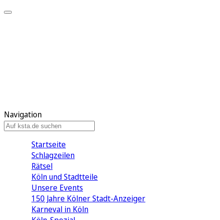
Mein KStA
Meine Artikel
Meine Region
Meine Newsletter
Mein KStA PLUS
Mein E-Paper
Navigation
Startseite
Schlagzeilen
Rätsel
Köln und Stadtteile
Unsere Events
150 Jahre Kölner Stadt-Anzeiger
Karneval in Köln