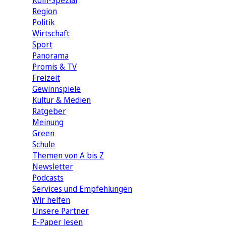
Köln-Spezial
Region
Politik
Wirtschaft
Sport
Panorama
Promis & TV
Freizeit
Gewinnspiele
Kultur & Medien
Ratgeber
Meinung
Green
Schule
Themen von A bis Z
Newsletter
Podcasts
Services und Empfehlungen
Wir helfen
Unsere Partner
E-Paper lesen