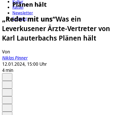
Kultur
Plänen hält
Rätsel
Newsletter
„Redet mit uns“
Was ein
E-Paper
Leverkusener Ärzte-Vertreter von
Karl Lauterbachs Plänen hält
Von
Niklas Pinner
12.01.2024, 15:00 Uhr
4 min
Auf Google bevorzugen
Anhören
Schrift
Merken
Drucken
Teilen