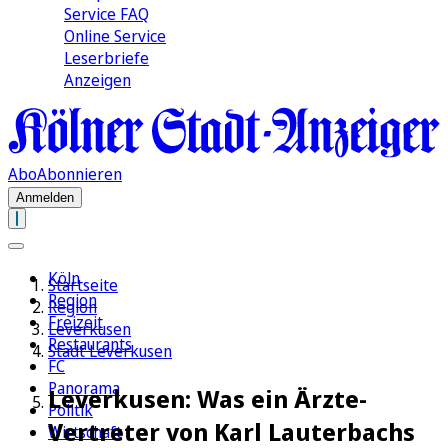
Service FAQ
Online Service
Leserbriefe
Anzeigen
Abo
Abonnieren
Anmelden
Köln
Startseite
Region
Region
Freizeit
Leverkusen
Restaurants
Stadt Leverkusen
FC
Panorama
Leverkusen: Was ein Ärzte-
Politik
Vertreter von Karl Lauterbachs
Wirtschaft