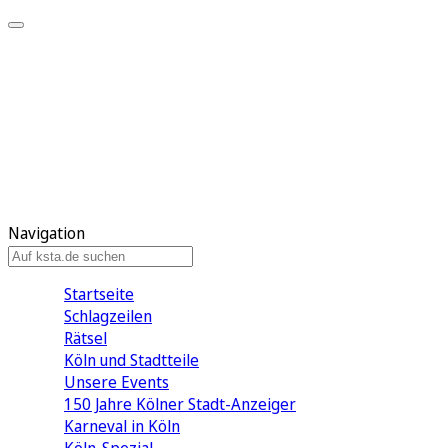
Mein KStA
Meine Artikel
Meine Region
Meine Newsletter
Mein KStA PLUS
Mein E-Paper
Navigation
Startseite
Schlagzeilen
Rätsel
Köln und Stadtteile
Unsere Events
150 Jahre Kölner Stadt-Anzeiger
Karneval in Köln