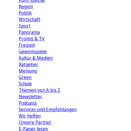
Köln-Spezial
Region
Politik
Wirtschaft
Sport
Panorama
Promis & TV
Freizeit
Gewinnspiele
Kultur & Medien
Ratgeber
Meinung
Green
Schule
Themen von A bis Z
Newsletter
Podcasts
Services und Empfehlungen
Wir helfen
Unsere Partner
E-Paper lesen