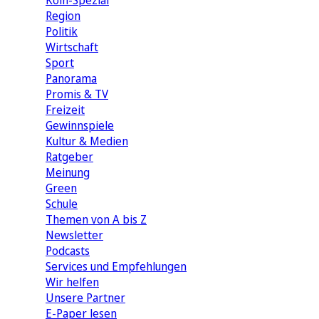
Köln-Spezial
Region
Politik
Wirtschaft
Sport
Panorama
Promis & TV
Freizeit
Gewinnspiele
Kultur & Medien
Ratgeber
Meinung
Green
Schule
Themen von A bis Z
Newsletter
Podcasts
Services und Empfehlungen
Wir helfen
Unsere Partner
E-Paper lesen