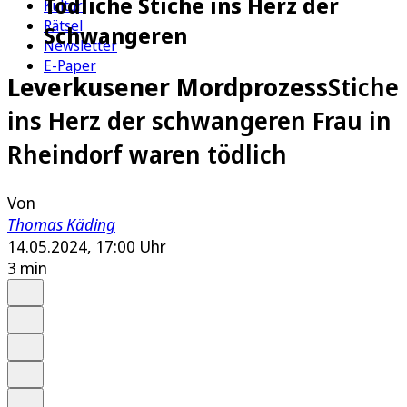
Tödliche Stiche ins Herz der
Kultur
Rätsel
Schwangeren
Newsletter
E-Paper
Leverkusener Mordprozess
Stiche
ins Herz der schwangeren Frau in
Rheindorf waren tödlich
Von
Thomas Käding
14.05.2024, 17:00 Uhr
3 min
Auf Google bevorzugen
Anhören
Schrift
Merken
Drucken