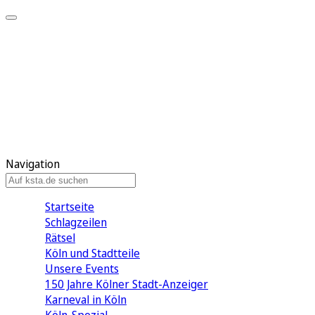
Mein KStA
Meine Artikel
Meine Region
Meine Newsletter
Mein KStA PLUS
Mein E-Paper
Navigation
Startseite
Schlagzeilen
Rätsel
Köln und Stadtteile
Unsere Events
150 Jahre Kölner Stadt-Anzeiger
Karneval in Köln