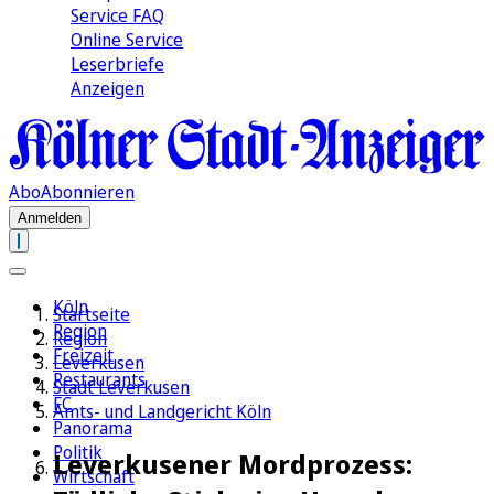
Service FAQ
Online Service
Leserbriefe
Anzeigen
Abo
Abonnieren
Anmelden
Köln
Startseite
Region
Region
Freizeit
Leverkusen
Restaurants
Stadt Leverkusen
FC
Amts- und Landgericht Köln
Panorama
Politik
Leverkusener Mordprozess:
Wirtschaft