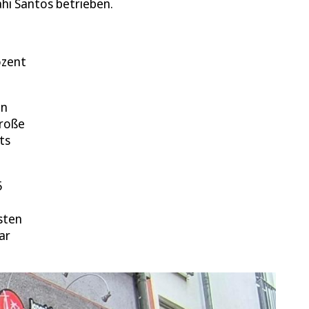
ahi Santos betrieben.
ozent
en
große
ts
5
sten
ar