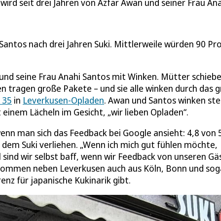
ird seit drei Jahren von Azfar Awan und seiner Frau An
Santos nach drei Jahren Suki. Mittlerweile würden 90 Pr
n und seine Frau Anahi Santos mit Winken. Mütter schieb
n tragen große Pakete – und sie alle winken durch das 
 35
in
Leverkusen-Opladen
. Awan und Santos winken ste
t einem Lächeln im Gesicht, „wir lieben Opladen“.
wenn man sich das Feedback bei Google ansieht: 4,8 von 
dem Suki verliehen. „Wenn ich mich gut fühlen möchte,
 sind wir selbst baff, wenn wir Feedback von unseren Gä
 kommen neben Leverkusen auch aus Köln, Bonn und sog
enz für japanische Kukinarik gibt.