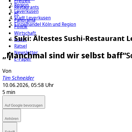
Freizeit
Region
Restaurants
Leverkusen
FC
Stadt Leverkusen
Panorama
Einzelhandel Köln und Region
Politik
Wirtschaft
Suki: Ältestes Sushi-Restaurant
Kultur
Rätsel
Newsletter
„Manchmal sind wir selbst baff“
S
E-Paper
Von
Tim Schneider
10.06.2026, 05:58 Uhr
5 min
Auf Google bevorzugen
Anhören