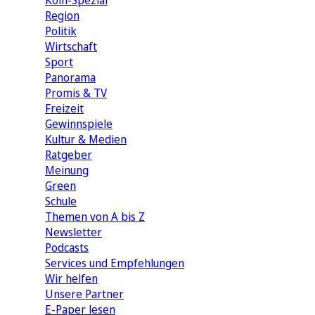
Köln-Spezial
Region
Politik
Wirtschaft
Sport
Panorama
Promis & TV
Freizeit
Gewinnspiele
Kultur & Medien
Ratgeber
Meinung
Green
Schule
Themen von A bis Z
Newsletter
Podcasts
Services und Empfehlungen
Wir helfen
Unsere Partner
E-Paper lesen