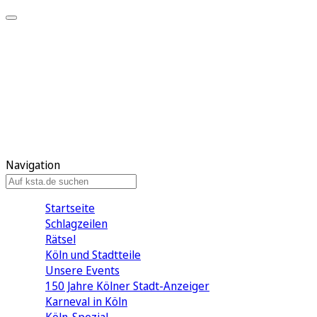
Mein KStA
Meine Artikel
Meine Region
Meine Newsletter
Mein KStA PLUS
Mein E-Paper
Navigation
Startseite
Schlagzeilen
Rätsel
Köln und Stadtteile
Unsere Events
150 Jahre Kölner Stadt-Anzeiger
Karneval in Köln